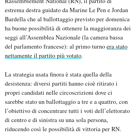
Rassemblement National (RN), il partito di
Notifiche mobile
estrema destra guidato da Marine Le Pen e Jordan
Regala il Post
Bardella che al ballottaggio previsto per domenica
Hai bisogno di aiuto?
ha buone possibilità di ottenere la maggioranza dei
Esci
seggi all’Assemblea Nazionale (la camera bassa
del parlamento francese): al primo turno
era stato
nettamente il partito più votato
.
La strategia usata finora è stata quella della
desistenza: diversi partiti hanno cioè ritirato i
propri candidati nelle circoscrizioni dove ci
sarebbe stato un ballottaggio a tre e a quattro, con
l’obiettivo di concentrare tutti i voti dell’elettorato
di centro e di sinistra su una sola persona,
riducendo così le possibilità di vittoria per RN.