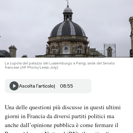
PODCAST
NEWSLETTER
I MIEI PREFERITI
La cupola del palazzo del Lussemburgo a Parigi, sede del Senato
francese (AP Photo/Lewis Joly)
SHOP
Ascolta l'articolo
08:55
CALENDARIO
Una delle questioni più discusse in questi ultimi
AREA PERSONALE
giorni in Francia da diversi partiti politici ma
Area Personale
anche dall’opinione pubblica è come fermare il
Newsletter