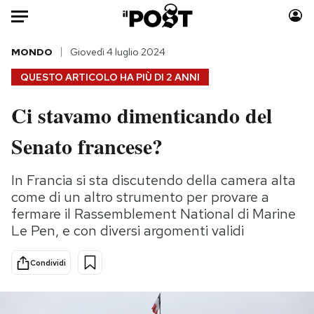
Auto
MONDO
Giovedì 4 luglio 2024
QUESTO ARTICOLO HA PIÙ DI
2 ANNI
HOME
Ci stavamo dimenticando del
Italia
Moda
Senato francese?
Mondo
Libri
Politica
Consumismi
In Francia si sta discutendo della camera alta
Tecnologia
Storie/Idee
come di un altro strumento per provare a
Internet
Ok Boomer!
fermare il Rassemblement National di Marine
Scienza
Media
Le Pen, e con diversi argomenti validi
Cultura
Europa
Economia
Altrecose
Condividi
Sport
Mondiali calcio 2026