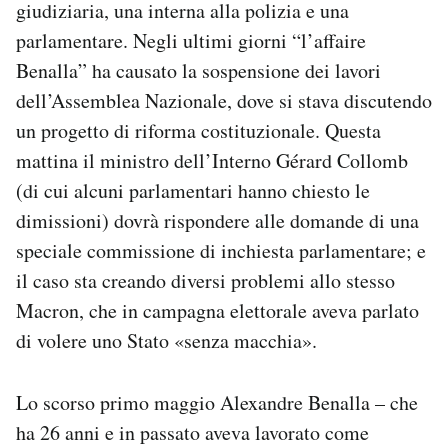
giudiziaria, una interna alla polizia e una
Notifiche mobile
parlamentare. Negli ultimi giorni “l’affaire
Regala il Post
Benalla” ha causato la sospensione dei lavori
Hai bisogno di aiuto?
Esci
dell’Assemblea Nazionale, dove si stava discutendo
un progetto di riforma costituzionale. Questa
mattina il ministro dell’Interno Gérard Collomb
(di cui alcuni parlamentari hanno chiesto le
dimissioni) dovrà rispondere alle domande di una
speciale commissione di inchiesta parlamentare; e
il caso sta creando diversi problemi allo stesso
Macron, che in campagna elettorale aveva parlato
di volere uno Stato «senza macchia».
Lo scorso primo maggio Alexandre Benalla – che
ha 26 anni e in passato aveva lavorato come