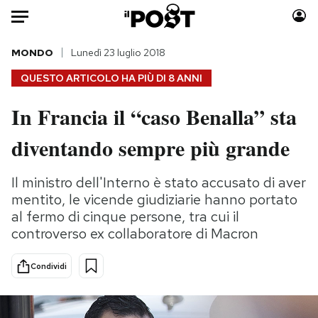
Auto
MONDO
Lunedì 23 luglio 2018
QUESTO ARTICOLO HA PIÙ DI
8 ANNI
HOME
In Francia il “caso Benalla” sta
Italia
Moda
diventando sempre più grande
Mondo
Libri
Politica
Consumismi
Il ministro dell'Interno è stato accusato di aver
Tecnologia
Storie/Idee
mentito, le vicende giudiziarie hanno portato
Internet
Ok Boomer!
al fermo di cinque persone, tra cui il
Scienza
Media
controverso ex collaboratore di Macron
Cultura
Europa
Economia
Altrecose
Condividi
Sport
Mondiali calcio 2026