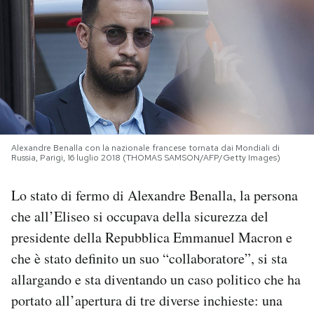
PODCAST
NEWSLETTER
I MIEI PREFERITI
Alexandre Benalla con la nazionale francese tornata dai Mondiali di
Russia, Parigi, 16 luglio 2018 (THOMAS SAMSON/AFP/Getty Images)
SHOP
Lo stato di fermo di Alexandre Benalla, la persona
CALENDARIO
che all’Eliseo si occupava della sicurezza del
presidente della Repubblica Emmanuel Macron e
che è stato definito un suo “collaboratore”, si sta
AREA PERSONALE
allargando e sta diventando un caso politico che ha
Area Personale
portato all’apertura di tre diverse inchieste: una
Newsletter