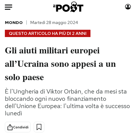
Auto
MONDO
Martedì 28 maggio 2024
QUESTO ARTICOLO HA PIÙ DI
2 ANNI
HOME
Gli aiuti militari europei
Italia
Moda
all’Ucraina sono appesi a un
Mondo
Libri
Politica
Consumismi
solo paese
Tecnologia
Storie/Idee
Internet
Ok Boomer!
È l'Ungheria di Viktor Orbán, che da mesi sta
Scienza
Media
bloccando ogni nuovo finanziamento
Cultura
Europa
dell'Unione Europea: l'ultima volta è successo
lunedì
Economia
Altrecose
Sport
Mondiali calcio 2026
Condividi