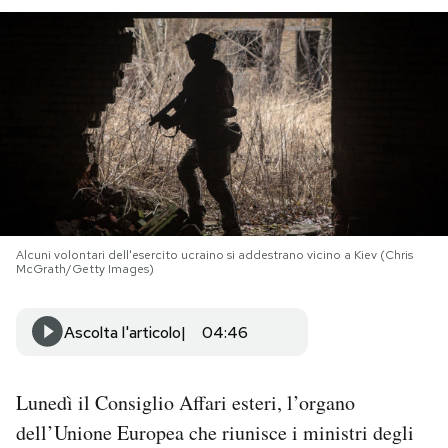
PODCAST
NEWSLETTER
I MIEI PREFERITI
SHOP
Alcuni volontari dell'esercito ucraino si addestrano vicino a Kiev (Chris
McGrath/Getty Images)
CALENDARIO
Ascolta l'articolo
04:46
AREA PERSONALE
Lunedì il Consiglio Affari esteri, l’organo
Area Personale
dell’Unione Europea che riunisce i ministri degli
Newsletter