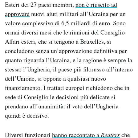
Esteri dei 27 paesi membri,
non è riuscito ad
Notifiche mobile
approvare
nuovi aiuti militari all’Ucraina per un
Regala il Post
Hai bisogno di aiuto?
valore complessivo di 6,5 miliardi di euro. Sono
Esci
ormai diversi mesi che le riunioni del Consiglio
Affari esteri, che si tengono a Bruxelles, si
concludono senza un’approvazione definitiva per
quanto riguarda l’Ucraina, e la ragione è sempre la
stessa: l’Ungheria, il paese più filorusso all’interno
dell’Unione, si oppone a qualsiasi nuovo
finanziamento. I trattati europei richiedono che in
sede di Consiglio le decisioni più delicate si
prendano all’unanimità: il veto dell’Ungheria
quindi è decisivo.
Diversi funzionari
hanno raccontato a
Reuters
che