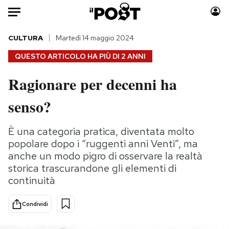
Auto
CULTURA
Martedì 14 maggio 2024
QUESTO ARTICOLO HA PIÙ DI
2 ANNI
HOME
Ragionare per decenni ha
Italia
Moda
senso?
Mondo
Libri
Politica
Consumismi
È una categoria pratica, diventata molto
Tecnologia
Storie/Idee
popolare dopo i “ruggenti anni Venti”, ma
Internet
Ok Boomer!
anche un modo pigro di osservare la realtà
Scienza
Media
storica trascurandone gli elementi di
Cultura
Europa
continuità
Economia
Altrecose
Sport
Mondiali calcio 2026
Condividi