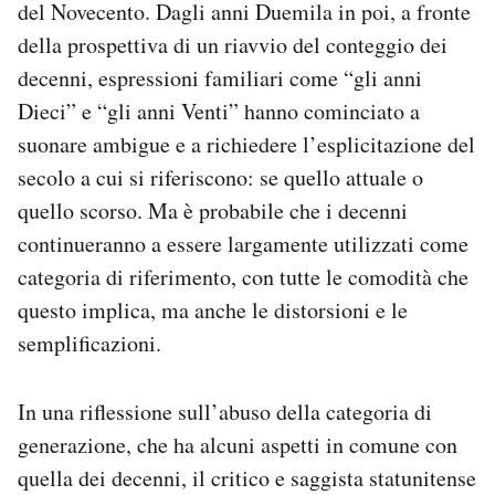
del Novecento. Dagli anni Duemila in poi, a fronte
Notifiche mobile
della prospettiva di un riavvio del conteggio dei
Regala il Post
decenni, espressioni familiari come “gli anni
Hai bisogno di aiuto?
Esci
Dieci” e “gli anni Venti” hanno cominciato a
suonare ambigue e a richiedere l’esplicitazione del
secolo a cui si riferiscono: se quello attuale o
quello scorso. Ma è probabile che i decenni
continueranno a essere largamente utilizzati come
categoria di riferimento, con tutte le comodità che
questo implica, ma anche le distorsioni e le
semplificazioni.
In una riflessione sull’abuso della categoria di
generazione, che ha alcuni aspetti in comune con
quella dei decenni, il critico e saggista statunitense