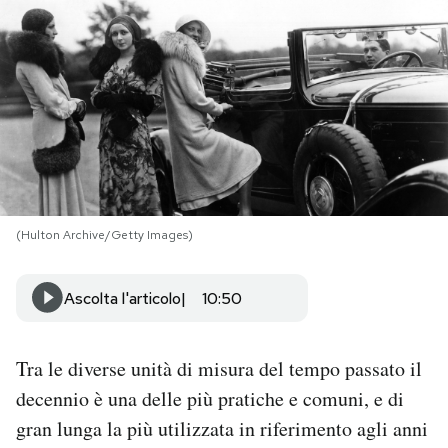
PODCAST
NEWSLETTER
I MIEI PREFERITI
(Hulton Archive/Getty Images)
SHOP
Ascolta l'articolo
10:50
CALENDARIO
Tra le diverse unità di misura del tempo passato il
AREA PERSONALE
decennio è una delle più pratiche e comuni, e di
Area Personale
gran lunga la più utilizzata in riferimento agli anni
Newsletter