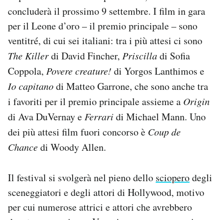
Notifiche mobile
concluderà il prossimo 9 settembre. I film in gara
Regala il Post
per il Leone d’oro – il premio principale – sono
Hai bisogno di aiuto?
ventitré, di cui sei italiani: tra i più attesi ci sono
Esci
The Killer
di David Fincher,
Priscilla
di Sofia
Coppola,
Povere creature!
di Yorgos Lanthimos e
Io capitano
di Matteo Garrone, che sono anche tra
i favoriti per il premio principale assieme a
Origin
di Ava DuVernay e
Ferrari
di Michael Mann. Uno
dei più attesi film fuori concorso è
Coup de
Chance
di Woody Allen.
Il festival si svolgerà nel pieno dello
sciopero
degli
sceneggiatori e degli attori di Hollywood, motivo
per cui numerose attrici e attori che avrebbero