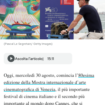
PODCAST
NEWSLETTER
I MIEI PREFERITI
(Pascal Le Segretain/ Getty Images)
SHOP
Ascolta l'articolo
15:11
CALENDARIO
Oggi, mercoledì 30 agosto, comincia l’
80esima
edizione della Mostra internazionale d’arte
AREA PERSONALE
cinematografica di Venezia
, il più importante
festival di cinema italiano e il secondo più
Area Personale
importante al mondo dopo Cannes, che si
Newsletter