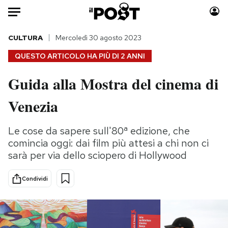
Auto
CULTURA
Mercoledì 30 agosto 2023
QUESTO ARTICOLO HA PIÙ DI
2 ANNI
HOME
Guida alla Mostra del cinema di
Italia
Moda
Venezia
Mondo
Libri
Politica
Consumismi
Le cose da sapere sull'80ª edizione, che
Tecnologia
Storie/Idee
comincia oggi: dai film più attesi a chi non ci
Internet
Ok Boomer!
sarà per via dello sciopero di Hollywood
Scienza
Media
Cultura
Europa
Condividi
Economia
Altrecose
Sport
Mondiali calcio 2026