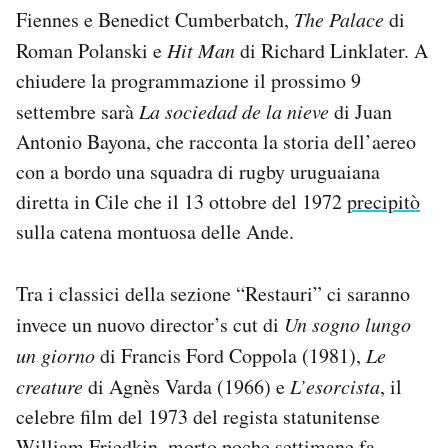
Fiennes e Benedict Cumberbatch,
The Palace
di
Roman Polanski e
Hit Man
di Richard Linklater. A
chiudere la programmazione il prossimo 9
settembre sarà
La sociedad de la
nieve
di Juan
Antonio Bayona, che racconta la storia dell’aereo
con a bordo una squadra di rugby uruguaiana
diretta in Cile che il 13 ottobre del 1972
precipitò
sulla catena montuosa delle Ande.
Tra i classici della sezione “Restauri” ci saranno
invece un nuovo director’s cut di
Un sogno lungo
un giorno
di Francis Ford Coppola (1981),
Le
creature
di Agnès Varda (1966) e
L’esorcista
, il
celebre film del 1973 del regista statunitense
William Friedkin
, morto poche settimane fa.