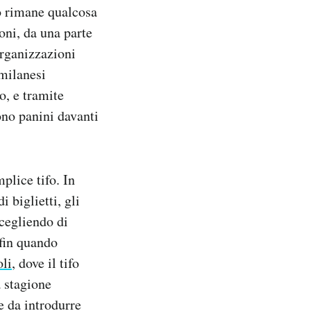
to rimane qualcosa
oni, da una parte
 organizzazioni
 milanesi
o, e tramite
ono panini davanti
plice tifo. In
 biglietti, gli
scegliendo di
 fin quando
oli
, dove il tifo
a stagione
e da introdurre