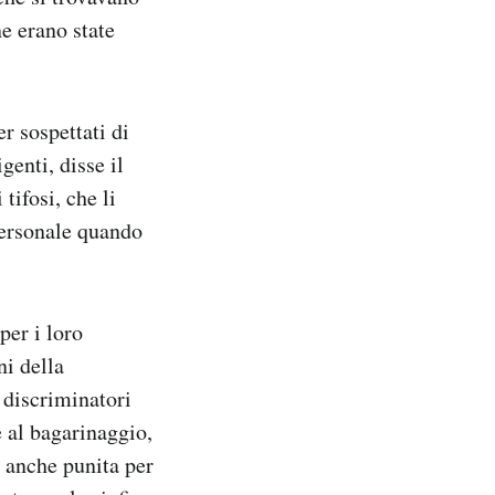
e erano state
er sospettati di
genti, disse il
ifosi, che li
personale quando
per i loro
ni della
 discriminatori
e al bagarinaggio,
e anche punita per