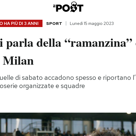
 HA PIÙ DI
3 ANNI
SPORT
Lunedì 15 maggio 2023
i parla della “ramanzina” 
l Milan
lle di sabato accadono spesso e riportano l’
ifoserie organizzate e squadre