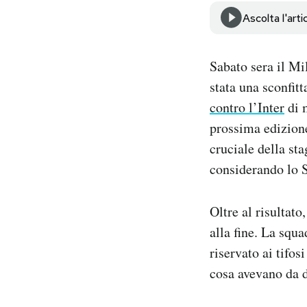
Notifiche mobile
Ascolta l'arti
Regala il Post
Hai bisogno di aiuto?
Sabato sera il Mi
Esci
stata una sconfitt
contro l’Inter
di 
prossima edizion
cruciale della st
considerando lo S
Oltre al risultato
alla fine. La squa
riservato ai tifos
cosa avevano da di