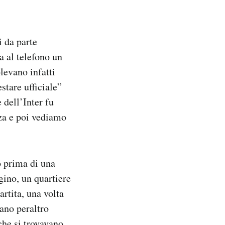
i da parte
a al telefono un
olevano infatti
stare ufficiale”
 dell’Inter fu
za e poi vediamo
o prima di una
igino, un quartiere
rtita, una volta
vano peraltro
che si trovavano