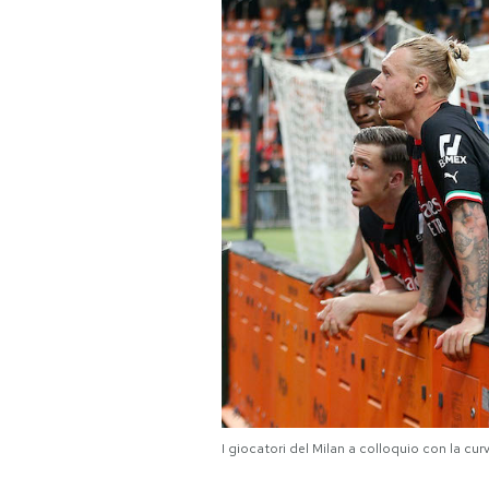
PODCAST
NEWSLETTER
I MIEI PREFERITI
SHOP
CALENDARIO
AREA PERSONALE
Area Personale
I giocatori del Milan a colloquio con la cu
Newsletter