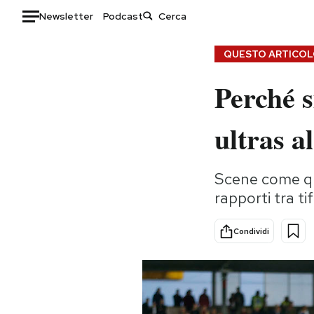
Newsletter
Podcast
Auto
QUESTO ARTICOLO
Perché s
HOME
Italia
Moda
ultras a
Mondo
Libri
Politica
Consumismi
Scene come que
Tecnologia
Storie/Idee
rapporti tra t
Internet
Ok Boomer!
Scienza
Media
Condividi
Cultura
Europa
Economia
Altrecose
Sport
Mondiali calcio 2026