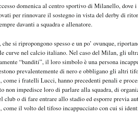
uccesso domenica al centro sportivo di Milanello, dove 
ovati per rinnovare il sostegno in vista del derby di rito
sempre davanti a squadra e allenatore.
, che si ripropongono spesso e un po’ ovunque, riportan
le curve nel calcio italiano. Nel caso del Milan, gli ultr
amente “banditi”, il loro simbolo è una persona incappu
stono prevalentemente di nero e obbligano gli altri tifo
i, come i fratelli Lucci, hanno precedenti penali e proce
to non impedisce loro di parlare alla squadra, di organi
l club o di fare entrare allo stadio ed esporre previa a
, come il volto del tifoso incappucciato con cui si ident