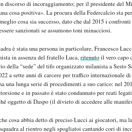
 un discorso di incoraggiamento; per il presidente del M
 una cosa positiva». La procura della Federcalcio sta p
meglio cosa sia successo, dato che dal 2015 i confronti t
essere sanzionati se assumono toni minacciosi.
uadra è stata una persona in particolare, Francesco Lucc
ista in assenza del fratello Luca,
ritenuto
il vero capo 
io della “sede” del tifo organizzato milanista a Sesto 
22 a sette anni di carcere per traffico internazionale d
a una lunga serie di procedimenti a suo carico: nel 201
torsione e in passato è stato condannato per reati legati 
hé oggetto di Daspo (il divieto di accedere alle manifes
che cosa abbia detto di preciso Lucci ai giocatori, ma l
quadra al rientro negli spogliatoi cantando cori di in