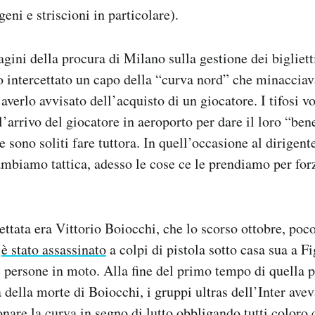
eni e striscioni in particolare).
agini della procura di Milano sulla gestione dei bigliett
o intercettato un capo della “curva nord” che minacciav
averlo avvisato dell’acquisto di un giocatore. I tifosi v
l’arrivo del giocatore in aeroporto per dare il loro “bene
 sono soliti fare tuttora. In quell’occasione al dirigente
mbiamo tattica, adesso le cose ce le prendiamo per for
ettata era Vittorio Boiocchi, che lo scorso ottobre, poc
,
è stato assassinato
a colpi di pistola sotto casa sua a F
 persone in moto. Alla fine del primo tempo di quella pa
a della morte di Boiocchi, i gruppi ultras dell’Inter ave
nare la curva in segno di lutto obbligando tutti coloro 