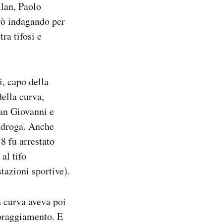
ilan, Paolo
erò indagando per
ra tifosi e
i, capo della
della curva,
San Giovanni e
i droga. Anche
8 fu arrestato
al tifo
tazioni sportive).
a curva aveva poi
coraggiamento. E