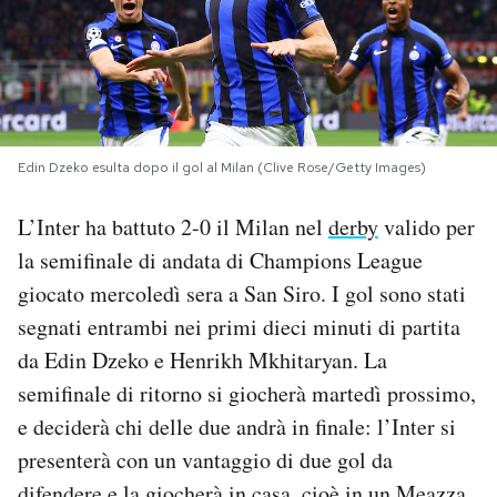
PODCAST
NEWSLETTER
Edin Dzeko esulta dopo il gol al Milan (Clive Rose/Getty Images)
I MIEI PREFERITI
L’Inter ha battuto 2-0 il Milan nel
derby
valido per
la semifinale di andata di Champions League
SHOP
giocato mercoledì sera a San Siro. I gol sono stati
segnati entrambi nei primi dieci minuti di partita
CALENDARIO
da Edin Dzeko e Henrikh Mkhitaryan. La
semifinale di ritorno si giocherà martedì prossimo,
AREA PERSONALE
e deciderà chi delle due andrà in finale: l’Inter si
presenterà con un vantaggio di due gol da
Area Personale
Newsletter
difendere e la giocherà in casa, cioè in un Meazza