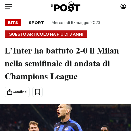
Auto
BITS
SPORT
Mercoledì 10 maggio 2023
QUESTO ARTICOLO HA PIÙ DI
3 ANNI
HOME
L’Inter ha battuto 2-0 il Milan
Italia
Moda
Mondo
Libri
nella semifinale di andata di
Politica
Consumismi
Champions League
Tecnologia
Storie/Idee
Internet
Ok Boomer!
Scienza
Media
Condividi
Cultura
Europa
Economia
Altrecose
Sport
Mondiali calcio 2026