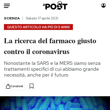
Auto
SCIENZA
Sabato 17 aprile 2021
QUESTO ARTICOLO HA PIÙ DI
5 ANNI
HOME
La ricerca del farmaco giusto
Italia
Moda
contro il coronavirus
Mondo
Libri
Politica
Consumismi
Nonostante la SARS e la MERS siamo senza
Tecnologia
Storie/Idee
trattamenti specifici di cui abbiamo grande
Internet
Ok Boomer!
necessità, anche per il futuro
Scienza
Media
Cultura
Europa
Condividi
Economia
Altrecose
Sport
Mondiali calcio 2026