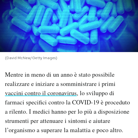
PODCAST
NEWSLETTER
I MIEI PREFERITI
(David McNew/Getty Images)
Mentre in meno di un anno è stato possibile
SHOP
realizzare e iniziare a somministrare i primi
vaccini contro il coronavirus
, lo sviluppo di
CALENDARIO
farmaci specifici contro la COVID-19 è proceduto
a rilento. I medici hanno per lo più a disposizione
AREA PERSONALE
strumenti per attenuare i sintomi e aiutare
Area Personale
l’organismo a superare la malattia e poco altro.
Newsletter