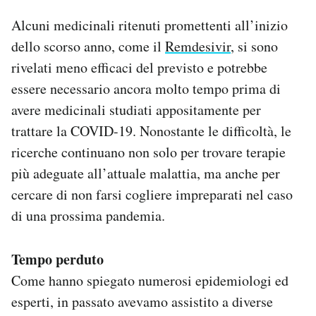
Notifiche mobile
Alcuni medicinali ritenuti promettenti all’inizio
Regala il Post
dello scorso anno, come il
Remdesivir
, si sono
Hai bisogno di aiuto?
rivelati meno efficaci del previsto e potrebbe
Esci
essere necessario ancora molto tempo prima di
avere medicinali studiati appositamente per
trattare la COVID-19. Nonostante le difficoltà, le
ricerche continuano non solo per trovare terapie
più adeguate all’attuale malattia, ma anche per
cercare di non farsi cogliere impreparati nel caso
di una prossima pandemia.
Tempo perduto
Come hanno spiegato numerosi epidemiologi ed
esperti, in passato avevamo assistito a diverse