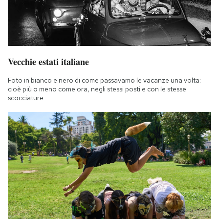
Vecchie estati italiane
Foto in bianco e nero di come passavamo le vacanze una volta:
cioè più o meno come ora, negli stessi posti e con le stesse
scocciature