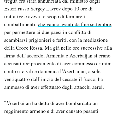
tregua era stata annunciata dal ministro degli
Notifiche mobile
Esteri russo Sergey Lavrov dopo 10 ore di
Regala il Post
trattative e aveva lo scopo di fermare i
Hai bisogno di aiuto?
combattimenti,
che vanno avanti da fine settembre
,
Esci
per permettere ai due paesi in conflitto di
scambiarsi prigionieri e feriti, con la mediazione
della Croce Rossa. Ma già nelle ore successive alla
firma dell’accordo, Armenia e Azerbaijan si erano
accusati reciprocamente di aver commesso crimini
contro i civili e domenica l’Azerbaijan, a sole
ventiquattro dall’inizio del cessate il fuoco, ha
ammesso di aver effettuato degli attacchi aerei.
L’Azerbaijan ha detto di aver bombardato un
reggimento armeno e di aver causato pesanti