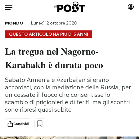
Auto
MONDO
Lunedì 12 ottobre 2020
QUESTO ARTICOLO HA PIÙ DI
5 ANNI
HOME
La tregua nel Nagorno-
Italia
Moda
Karabakh è durata poco
Mondo
Libri
Politica
Consumismi
Sabato Armenia e Azerbaijan si erano
Tecnologia
Storie/Idee
accordati, con la mediazione della Russia, per
Internet
Ok Boomer!
un cessate il fuoco che consentisse lo
Scienza
Media
scambio di prigionieri e di feriti, ma gli scontri
Cultura
Europa
sono ripresi quasi subito
Economia
Altrecose
Sport
Mondiali calcio 2026
Condividi