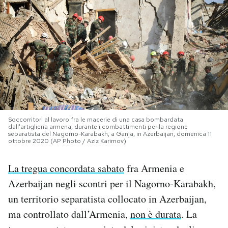
PODCAST
NEWSLETTER
I MIEI PREFERITI
Soccorritori al lavoro fra le macerie di una casa bombardata
SHOP
dall'artiglieria armena, durante i combattimenti per la regione
separatista del Nagorno-Karabakh, a Ganja, in Azerbaijan, domenica 11
ottobre 2020 (AP Photo / Aziz Karimov)
CALENDARIO
La tregua concordata sabato
fra Armenia e
Azerbaijan negli scontri per il Nagorno-Karabakh,
AREA PERSONALE
un territorio separatista collocato in Azerbaijan,
Area Personale
ma controllato dall’Armenia,
non è durata
. La
Newsletter