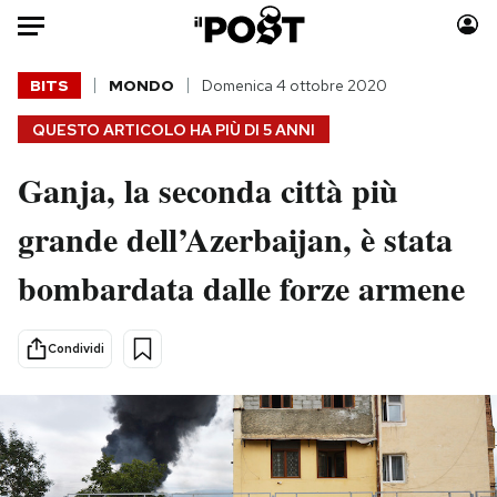
Auto
BITS
MONDO
Domenica 4 ottobre 2020
QUESTO ARTICOLO HA PIÙ DI
5 ANNI
HOME
Ganja, la seconda città più
Italia
Moda
Mondo
Libri
grande dell’Azerbaijan, è stata
Politica
Consumismi
bombardata dalle forze armene
Tecnologia
Storie/Idee
Internet
Ok Boomer!
Scienza
Media
Condividi
Cultura
Europa
Economia
Altrecose
Sport
Mondiali calcio 2026