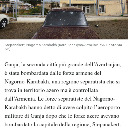
PODCAST
NEWSLETTER
Stepanakert, Nagorno Karabakh (Karo Sahakyan/ArmGov PAN Photo via
I MIEI PREFERITI
AP)
Ganja, la seconda città più grande dell’Azerbaijan,
SHOP
è stata bombardata dalle forze armene del
Nagorno-Karabakh, una regione separatista che si
CALENDARIO
trova in territorio azero ma è controllata
dall’Armenia. Le forze separatiste del Nagorno-
AREA PERSONALE
Karabakh hanno detto di avere colpito l’aeroporto
militare di Ganja dopo che le forze azere avevano
Area Personale
bombardato la capitale della regione, Stepanakert.
Newsletter