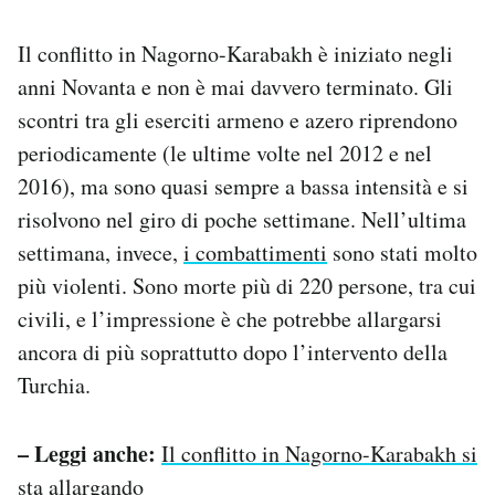
Notifiche mobile
Regala il Post
Il conflitto in Nagorno-Karabakh è iniziato negli
Hai bisogno di aiuto?
anni Novanta e non è mai davvero terminato. Gli
Esci
scontri tra gli eserciti armeno e azero riprendono
periodicamente (le ultime volte nel 2012 e nel
2016), ma sono quasi sempre a bassa intensità e si
risolvono nel giro di poche settimane. Nell’ultima
settimana, invece,
i combattimenti
sono stati molto
più violenti. Sono morte più di 220 persone, tra cui
civili, e l’impressione è che potrebbe allargarsi
ancora di più soprattutto dopo l’intervento della
Turchia.
– Leggi anche:
Il conflitto in Nagorno-Karabakh si
sta allargando