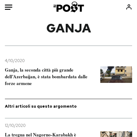
Auto
GANJA
HOME
Italia
Moda
Mondo
Libri
4/10/2020
Politica
Consumismi
Ganja, la seconda città più grande
dell’Azerbaijan, è stata bombardata dalle
Tecnologia
Storie/Idee
forze armene
Internet
Ok Boomer!
Scienza
Media
Cultura
Europa
Altri articoli su questo argomento
Economia
Altrecose
Sport
Mondiali calcio 2026
12/10/2020
La tregua nel Nagorno-Karabakh è