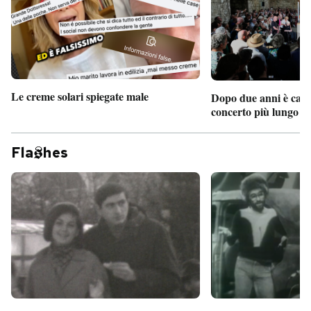
Le creme solari spiegate male
Dopo due anni è camb
concerto più lungo d
Fla
hes