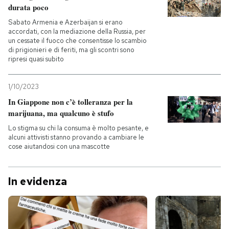
durata poco
PODCAST
Sabato Armenia e Azerbaijan si erano
accordati, con la mediazione della Russia, per
un cessate il fuoco che consentisse lo scambio
di prigionieri e di feriti, ma gli scontri sono
NEWSLETTER
ripresi quasi subito
1/10/2023
I MIEI PREFERITI
In Giappone non c’è tolleranza per la
marijuana, ma qualcuno è stufo
SHOP
Lo stigma su chi la consuma è molto pesante, e
alcuni attivisti stanno provando a cambiare le
cose aiutandosi con una mascotte
CALENDARIO
In evidenza
AREA PERSONALE
Entra