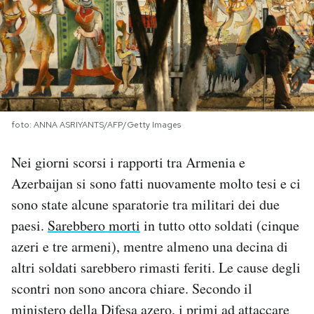
PODCAST
NEWSLETTER
I MIEI PREFERITI
foto: ANNA ASRIYANTS/AFP/Getty Images
Nei giorni scorsi i rapporti tra Armenia e
SHOP
Azerbaijan si sono fatti nuovamente molto tesi e ci
sono state alcune sparatorie tra militari dei due
CALENDARIO
paesi.
Sarebbero morti
in tutto otto soldati (cinque
azeri e tre armeni), mentre almeno una decina di
AREA PERSONALE
altri soldati sarebbero rimasti feriti. Le cause degli
scontri non sono ancora chiare. Secondo il
Area Personale
ministero della Difesa azero, i primi ad attaccare
Newsletter