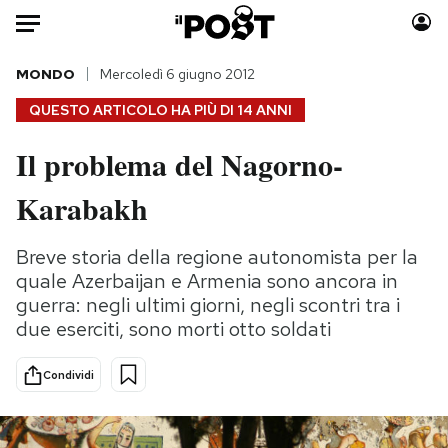
Auto
MONDO
Mercoledì 6 giugno 2012
QUESTO ARTICOLO HA PIÙ DI
14 ANNI
HOME
Il problema del Nagorno-
Italia
Moda
Karabakh
Mondo
Libri
Politica
Consumismi
Breve storia della regione autonomista per la
Tecnologia
Storie/Idee
quale Azerbaijan e Armenia sono ancora in
Internet
Ok Boomer!
guerra: negli ultimi giorni, negli scontri tra i
Scienza
Media
due eserciti, sono morti otto soldati
Cultura
Europa
Economia
Altrecose
Condividi
Sport
Mondiali calcio 2026