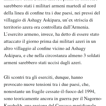
Notifiche mobile
sarebbero stati i militari armeni martedì al nord
Regala il Post
della linea di confine tra i due paesi, nei pressi del
Hai bisogno di aiuto?
villaggio di Ashagy Askipara, un’ex striscia di
Esci
territorio azera ora controllata dall’Armenia.
L’esercito armeno, invece, ha detto di essere stato
attaccato il giorno prima dai militari azeri in un
altro villaggio al confine vicino ad Ashagy
Askipara, e che nella circostanza almeno 3 soldati
armeni sarebbero stati uccisi dagli azeri.
Gli scontri tra gli eserciti, dunque, hanno
provocato nuove tensioni tra i due paesi, che,
nonostante un fragile cessate-il-fuoco del 1994,
sono teoricamente ancora in guerra per il Nagorno-
Karabakh, una regione del Caucaso meridionale