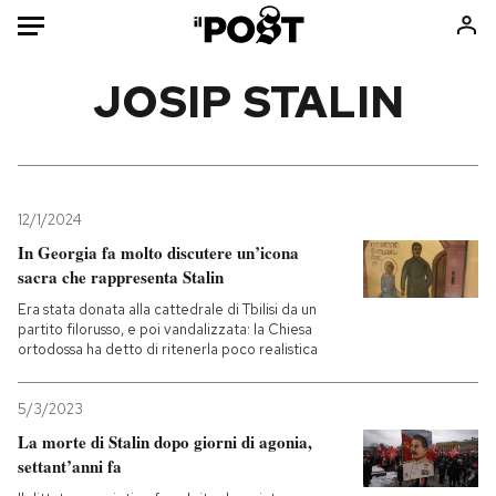
Auto
JOSIP STALIN
HOME
Italia
Moda
Mondo
Libri
12/1/2024
Politica
Consumismi
In Georgia fa molto discutere un’icona
sacra che rappresenta Stalin
Tecnologia
Storie/Idee
Era stata donata alla cattedrale di Tbilisi da un
Internet
Ok Boomer!
partito filorusso, e poi vandalizzata: la Chiesa
Scienza
Media
ortodossa ha detto di ritenerla poco realistica
Cultura
Europa
Economia
Altrecose
5/3/2023
La morte di Stalin dopo giorni di agonia,
Sport
Mondiali calcio 2026
settant’anni fa