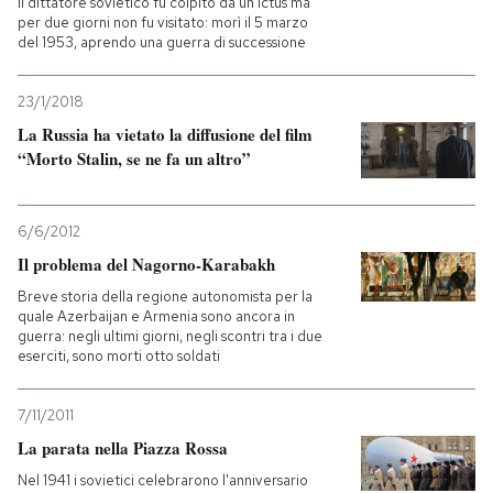
Il dittatore sovietico fu colpito da un ictus ma
per due giorni non fu visitato: morì il 5 marzo
del 1953, aprendo una guerra di successione
PODCAST
23/1/2018
NEWSLETTER
La Russia ha vietato la diffusione del film
“Morto Stalin, se ne fa un altro”
I MIEI PREFERITI
6/6/2012
SHOP
Il problema del Nagorno-Karabakh
Breve storia della regione autonomista per la
quale Azerbaijan e Armenia sono ancora in
CALENDARIO
guerra: negli ultimi giorni, negli scontri tra i due
eserciti, sono morti otto soldati
AREA PERSONALE
7/11/2011
La parata nella Piazza Rossa
Entra
Nel 1941 i sovietici celebrarono l'anniversario