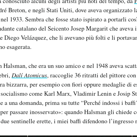
a conosciuto alcuni degli artisti più noti del tempo, da
P
ré Breton, e negli Stati Uniti, dove aveva organizzato 
nel 1933. Sembra che fosse stato ispirato a portarli cos
ndante catalano del Seicento Josep Margarit che aveva in
re Diego Velázquez, che li avevano più folti e li portava
no esagerata.
con Halsman, che era un suo amico e nel 1948 aveva scatt
ebri,
Dalí Atomicus
, raccoglie 36 ritratti del pittore con 
ra bizzarra, per esempio con fiori oppure medaglie di e
socialismo come Karl Marx, Vladimir Lenin e Josip St
de a una domanda, prima su tutte “Perché indossi i baff
per passare inosservato»: quando Halsman gli chiede co
ue sentinelle erette, i miei baffi difendono l’ingresso 