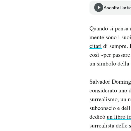
Notifiche mobile
Ascolta l'arti
Regala il Post
Hai bisogno di aiuto?
Quando si pensa a
Esci
mente sono i suoi 
citati
di sempre. L
così «per passare
un simbolo della 
Salvador Domingo
considerato uno d
surrealismo, un m
subconscio e dell
dedicò
un libro f
surrealista delle 