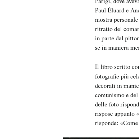
Parigi, dove avev
Paul Éluard e And
mostra personale 
ritratto del coma
in parte dal pitto
se in maniera me
Il libro scritto 
fotografie più cel
decorati in manie
comunismo e del 
delle foto rispon
rispose appunto «
risponde: «Come d