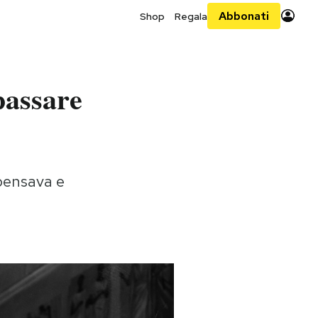
Abbonati
Shop
Regala
passare
 pensava e