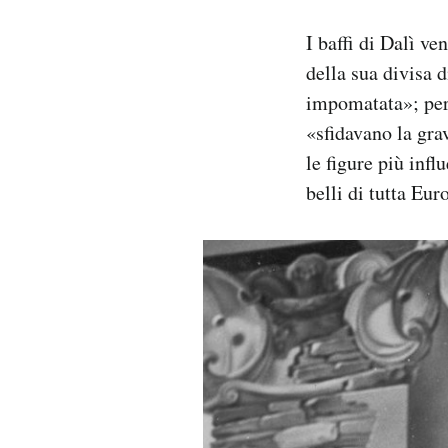
I baffi di Dalì v
della sua divisa d
impomatata»; per 
«sfidavano la grav
le figure più infl
belli di tutta Eur