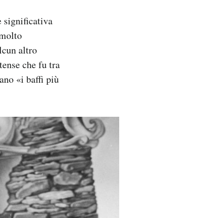
significativa
 molto
lcun altro
tense che fu tra
ano «i baffi più