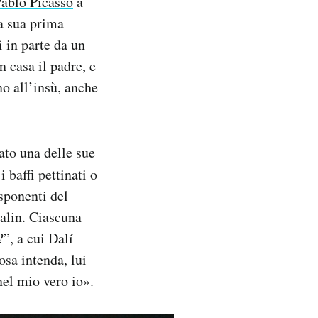
ablo Picasso
a
la sua prima
ì in parte da un
 casa il padre, e
no all’insù, anche
ato una delle sue
i baffi pettinati o
sponenti del
alin. Ciascuna
i?”, a cui Dalí
sa intenda, lui
nel mio vero io».