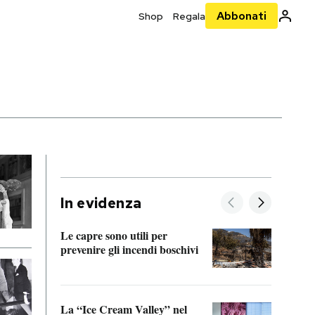
Abbonati
Shop
Regala
In evidenza
Le capre sono utili per
prevenire gli incendi boschivi
Le si
acces
La “Ice Cream Valley” nel
Prepa