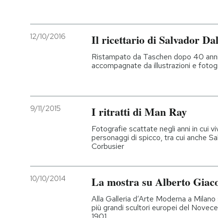
PODCAST
12/10/2016
Il ricettario di Salvador Dal
NEWSLETTER
Ristampato da Taschen dopo 40 anni, 
accompagnate da illustrazioni e fotogra
I MIEI PREFERITI
9/11/2015
I ritratti di Man Ray
SHOP
Fotografie scattate negli anni in cui v
personaggi di spicco, tra cui anche S
Corbusier
CALENDARIO
10/10/2014
La mostra su Alberto Giac
AREA PERSONALE
Alla Galleria d’Arte Moderna a Milan
Entra
più grandi scultori europei del Novecen
1901