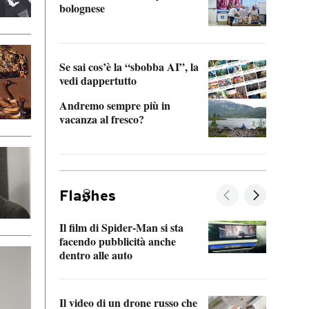
bolognese
Tom 
Se sai cos’è la “sbobba AI”, la
vedi dappertutto
Andremo sempre più in
vacanza al fresco?
Fla
hes
Il film di Spider-Man si sta
La de
facendo pubblicità anche
Franc
dentro alle auto
dello
Il video di un drone russo che
Una 