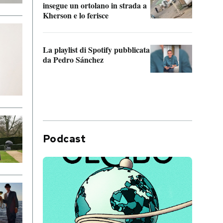
insegue un ortolano in strada a
statun
Kherson e lo ferisce
afric
La playlist di Spotify pubblicata
Quan
da Pedro Sánchez
magli
consi
difen
Podcast