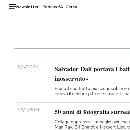
Newsletter
Podcast
Auto
HOME
Italia
Moda
Mondo
Libri
Politica
Consumismi
11/5/2024
Salvador Dalí portava i baf
Tecnologia
Storie/Idee
inosservato»
Internet
Ok Boomer!
Erano il suo tratto più riconoscibile 
Scienza
Media
creava il celebre pittore surrealista na
Cultura
Europa
Economia
Altrecose
29/11/2016
50 anni di fotografia surrea
Sport
Mondiali calcio 2026
Collage oppressivi, immagini oniriche e r
Man Ray, Bill Brandt e Herbert List, tra 