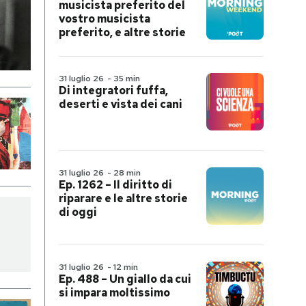
musicista preferito del
vostro musicista
preferito, e altre storie
31 luglio 26
-
35 min
Di integratori fuffa,
deserti e vista dei cani
31 luglio 26
-
28 min
Ep. 1262 – Il diritto di
riparare e le altre storie
di oggi
31 luglio 26
-
12 min
Ep. 488 – Un giallo da cui
si impara moltissimo