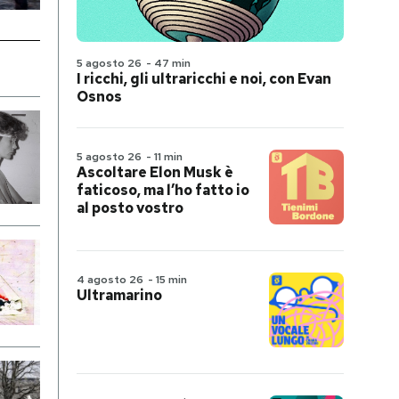
5 agosto 26
-
47 min
I ricchi, gli ultraricchi e noi, con Evan
Osnos
5 agosto 26
-
11 min
Ascoltare Elon Musk è
faticoso, ma l’ho fatto io
al posto vostro
4 agosto 26
-
15 min
Ultramarino