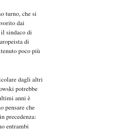
o turno, che si
vorito dai
 il sindaco di
uropeista di
ttenuto poco più
colare dagli altri
kowski potrebbe
ultimi anni è
ano pensare che
 in precedenza:
ono entrambi