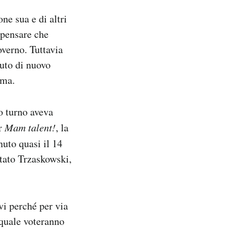
ne sua e di altri
 pensare che
overno. Tuttavia
nuto di nuovo
ima.
mo turno aveva
er
Mam talent!
, la
nuto quasi il 14
otato Trzaskowski,
vi perché per via
 quale voteranno