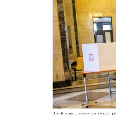
PODCAST
NEWSLETTER
I MIEI PREFERITI
SHOP
CALENDARIO
AREA PERSONALE
Area Personale
Newsletter
Una cittadina polacca vota alle elezioni pr