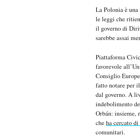
La Polonia è una 
le leggi che riti
il governo di Dir
sarebbe assai men
Piattaforma Civic
favorevole all’Un
Consiglio Europeo
fatto notare per
dal governo. A li
indebolimento del
Orbán: insieme, ne
che
ha cercato di
comunitari.