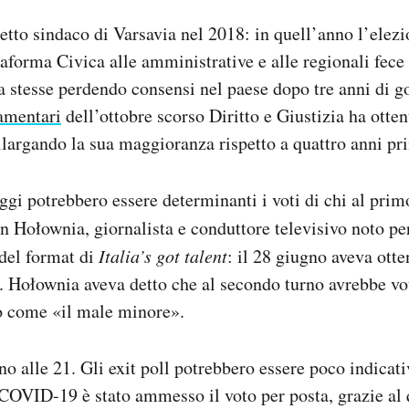
etto sindaco di Varsavia nel 2018: in quell’anno l’elezio
taforma Civica alle amministrative e alle regionali fece
ia stesse perdendo consensi nel paese dopo tre anni di g
lamentari
dell’ottobre scorso Diritto e Giustizia ha otte
 allargando la sua maggioranza rispetto a quattro anni pr
oggi potrebbero essere determinanti i voti di chi al pri
 Hołownia, giornalista e conduttore televisivo noto p
del format di
Italia’s got talent
: il 28 giugno aveva otte
i. Hołownia aveva detto che al secondo turno avrebbe v
to come «il male minore».
no alle 21. Gli exit poll potrebbero essere poco indicati
COVID-19 è stato ammesso il voto per posta, grazie al