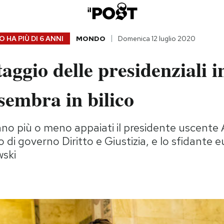
 HA PIÙ DI
6 ANNI
MONDO
Domenica 12 luglio 2020
taggio delle presidenziali i
sembra in bilico
no più o meno appaiati il presidente uscente
to di governo Diritto e Giustizia, e lo sfidante 
wski