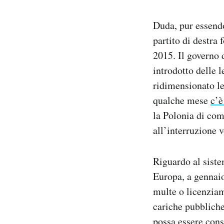
Duda, pur essendo
partito di destra
2015. Il governo
introdotto delle 
ridimensionato le
qualche mese
c’è
la Polonia di com
all’interruzione 
Riguardo al sistem
Europa, a genna
multe o licenziam
cariche pubbliche,
possa essere cons