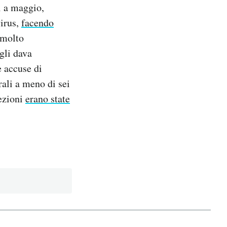
i a maggio,
virus,
facendo
i molto
gli dava
e accuse di
rali a meno di sei
lezioni
erano state