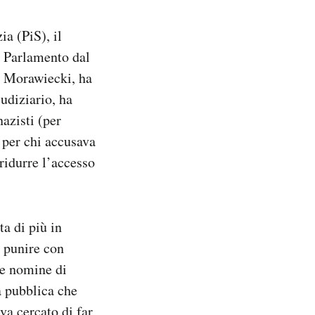
a (PiS), il
n Parlamento dal
z Morawiecki, ha
udiziario, ha
azisti (per
 per chi accusava
ridurre l’accesso
ta di più in
 punire con
le nomine di
à pubblica che
va cercato di far