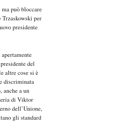
i, ma può bloccare
re Trzaskowski per
nuovo presidente
 e apertamente
 presidente del
 altre cose si è
e discriminata
o, anche a un
eria di Viktor
terno dell’Unione,
ttano gli standard