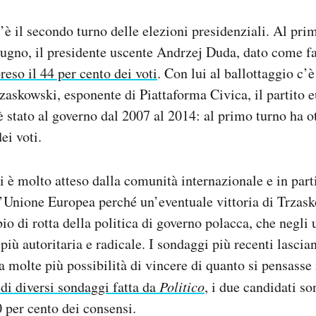
’è il secondo turno delle elezioni presidenziali. Al prim
giugno, il presidente uscente Andrzej Duda, dato come fa
reso il 44 per cento dei voti
. Con lui al ballottaggio c’è
zaskowski, esponente di Piattaforma Civica, il partito e
è stato al governo dal 2007 al 2014: al primo turno ha o
ei voti.
gi è molto atteso dalla comunità internazionale e in parti
l’Unione Europea perché un’eventuale vittoria di Trzas
io di rotta della politica di governo polacca, che negli 
più autoritaria e radicale. I sondaggi più recenti lasci
 molte più possibilità di vincere di quanto si pensasse
 di diversi sondaggi fatta da
Politico
, i due candidati s
0 per cento dei consensi.