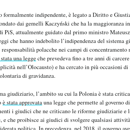
 formalmente indipendente, è legato a Diritto e Giustizi
 fondato dai gemelli Kaczyński che ha la maggioranza i
 di PiS, attualmente guidato dal primo ministro Mateus
leggi che hanno indebolito l’indipendenza del sistema gi
 responsabilità polacche nei campi di concentramento n
 stata una legge
che prevedeva fino a tre anni di carcere
plicità nell’Olocausto) e ha cercato in più occasioni di 
volontaria di gravidanza.
a giudiziario, l’ambito su cui la Polonia è stata critica
io
è stata approvata
una legge che permette al governo di
enti i giudici che ne criticano le riforme giudiziarie e 
 e che proibisce ai giudici di svolgere qualsiasi attivit
iderata politica. In precedenza, nel 2018, il governo ave