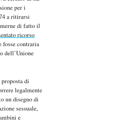
sione per i
4 a ritirarsi
merne di fatto il
entato ricorso
e fosse contraria
to dell’Unione
 proposta di
correre legalmente
to un disegno di
azione sessuale,
bambini e