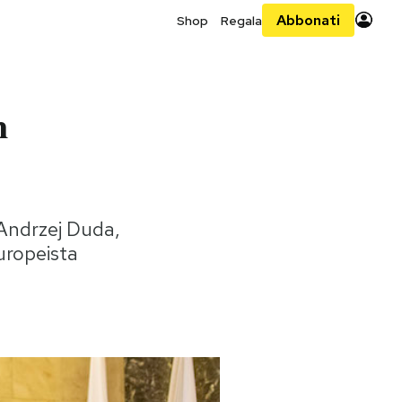
Abbonati
Shop
Regala
n
 Andrzej Duda,
europeista