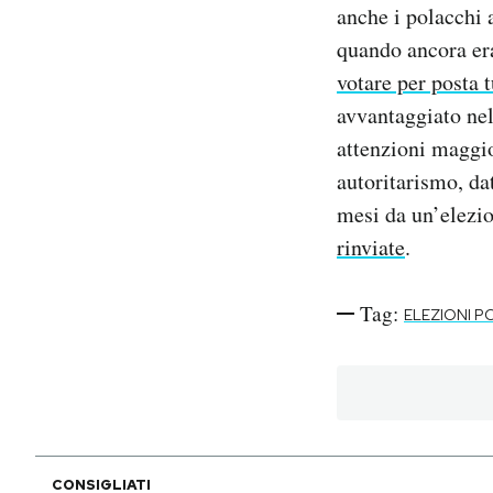
anche i polacchi 
quando ancora era
votare per posta tu
avvantaggiato nel
attenzioni maggior
autoritarismo, da
mesi da un’elezio
rinviate
.
Tag:
ELEZIONI P
CONSIGLIATI