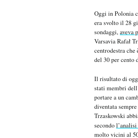
Notifiche mobile
Oggi in Polonia c
Regala il Post
Hai bisogno di aiuto?
era svolto il 28 
Esci
sondaggi,
aveva p
Varsavia Rafał Tr
centrodestra che 
del 30 per cento d
Il risultato di og
stati membri del
portare a un camb
diventata sempre 
Trzaskowski abbia
secondo
l’analisi
molto vicini al 5