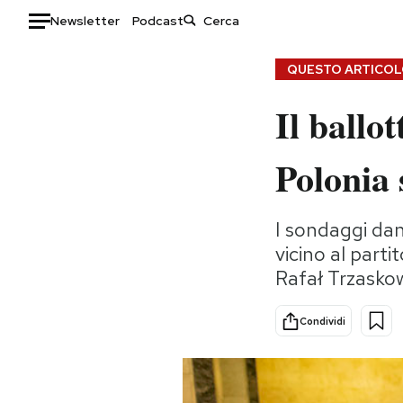
Newsletter
Podcast
Auto
QUESTO ARTICOLO
Il ballot
HOME
Italia
Moda
Polonia 
Mondo
Libri
Politica
Consumismi
I sondaggi dan
Tecnologia
Storie/Idee
vicino al parti
Internet
Ok Boomer!
Rafał Trzasko
Scienza
Media
Cultura
Europa
Condividi
Economia
Altrecose
Sport
Mondiali calcio 2026