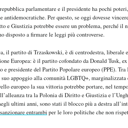
repubblica parlamentare e il presidente ha pochi poter
ene antidemocratiche. Per questo, se oggi dovesse vince
itto e Giustizia potrebbe essere un problema, perché il 
o disposto a firmare le leggi più controverse.
a, il partito di Trzaskowski, è di centrodestra, liberale
ione Europea: è il partito cofondato da Donald Tusk, ex
 e presidente del Partito Popolare europeo (PPE). Tra le
 il suo appoggio alla comunità LGBTQ+, marginalizzata 
vello europeo la sua vittoria potrebbe portare, nel temp
l’alleanza tra la Polonia di Diritto e Giustizia e l’Ungh
gli ultimi anni, sono stati il blocco più a destra all’in
 sanzionare entrambi
per le loro politiche che non rispe