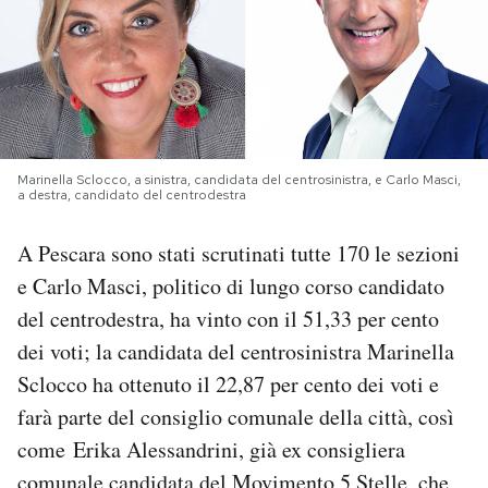
PODCAST
NEWSLETTER
Marinella Sclocco, a sinistra, candidata del centrosinistra, e Carlo Masci,
I MIEI PREFERITI
a destra, candidato del centrodestra
A Pescara sono stati scrutinati tutte 170 le sezioni
SHOP
e Carlo Masci, politico di lungo corso candidato
del centrodestra, ha vinto con il 51,33 per cento
CALENDARIO
dei voti; la candidata del centrosinistra Marinella
Sclocco ha ottenuto il 22,87 per cento dei voti e
AREA PERSONALE
farà parte del consiglio comunale della città, così
come Erika Alessandrini, già ex consigliera
Area Personale
Newsletter
comunale candidata del Movimento 5 Stelle, che