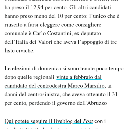
Notifiche mobile
ha preso il 12,94 per cento. Gli altri candidati
Regala il Post
hanno preso meno del 10 per cento: l’unico che è
Hai bisogno di aiuto?
riuscito a farsi eleggere come consigliere
Esci
comunale è Carlo Costantini, ex deputato
dell’Italia dei Valori che aveva l’appoggio di tre
liste civiche.
Le elezioni di domenica si sono tenute poco tempo
dopo quelle regionali
vinte a febbraio dal
candidato del centrodestra Marco Marsilio
, ai
danni del centrosinistra, che aveva ottenuto il 31
per cento, perdendo il governo dell’Abruzzo
Qui potete seguire il liveblog del
Post
con i