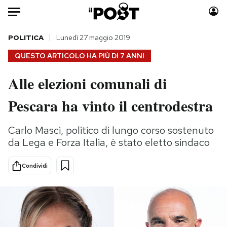
Auto
POLITICA
Lunedì 27 maggio 2019
QUESTO ARTICOLO HA PIÙ DI
7 ANNI
HOME
Alle elezioni comunali di
Italia
Moda
Pescara ha vinto il centrodestra
Mondo
Libri
Politica
Consumismi
Carlo Masci, politico di lungo corso sostenuto
Tecnologia
Storie/Idee
da Lega e Forza Italia, è stato eletto sindaco
Internet
Ok Boomer!
Scienza
Media
Condividi
Cultura
Europa
Economia
Altrecose
Sport
Mondiali calcio 2026