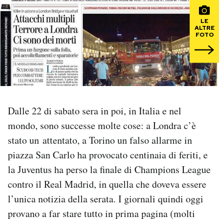
PODCAST
LE
ALTRE
FOTO
NEWSLETTER
I MIEI PREFERITI
Dalle 22 di sabato sera in poi, in Italia e nel
SHOP
mondo, sono successe molte cose: a Londra c’è
stato un attentato, a Torino un falso allarme in
CALENDARIO
piazza San Carlo ha provocato centinaia di feriti, e
la Juventus ha perso la finale di Champions League
AREA PERSONALE
contro il Real Madrid, in quella che doveva essere
l’unica notizia della serata. I giornali quindi oggi
Area Personale
provano a far stare tutto in prima pagina (molti
Newsletter