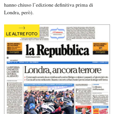
hanno chiuso l’edizione definitiva prima di
Notifiche mobile
Regala il Post
Londra, però).
Hai bisogno di aiuto?
Esci