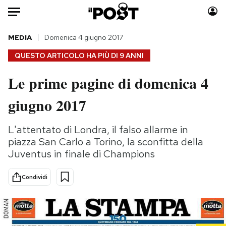
Auto
MEDIA
Domenica 4 giugno 2017
QUESTO ARTICOLO HA PIÙ DI
9 ANNI
HOME
Le prime pagine di domenica 4
Italia
Moda
giugno 2017
Mondo
Libri
Politica
Consumismi
L'attentato di Londra, il falso allarme in
Tecnologia
Storie/Idee
piazza San Carlo a Torino, la sconfitta della
Internet
Ok Boomer!
Juventus in finale di Champions
Scienza
Media
Cultura
Europa
Condividi
Economia
Altrecose
Sport
Mondiali calcio 2026