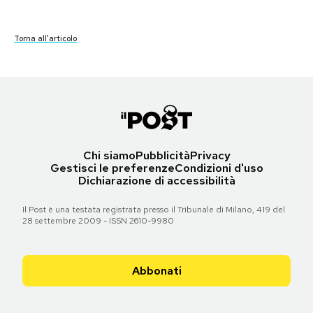
Torna all'articolo
Torna all'articolo
Torna all'articolo
Torna all'articolo
Torna all'articolo
Torna all'articolo
Notifiche mobile
Torna all'articolo
Torna all'articolo
Torna all'articolo
Torna all'articolo
Torna all'articolo
Torna all'articolo
Torna all'articolo
Regala il Post
Torna all'articolo
Torna all'articolo
Hai bisogno di aiuto?
Esci
Chi siamo
Pubblicità
Privacy
Gestisci le preferenze
Condizioni d'uso
Dichiarazione di accessibilità
Il Post è una testata registrata presso il Tribunale di Milano, 419 del
28 settembre 2009 - ISSN 2610-9980
Abbonati