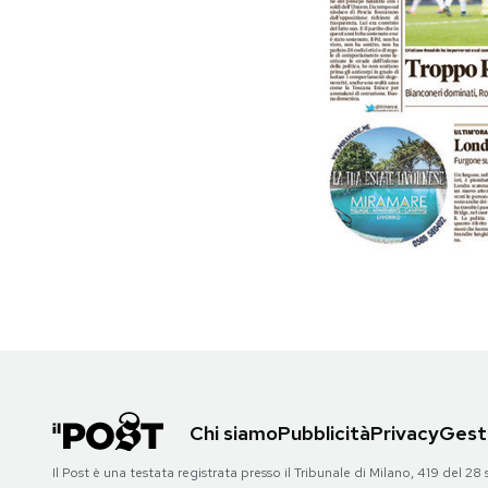
PODCAST
NEWSLETTER
I MIEI PREFERITI
SHOP
CALENDARIO
AREA PERSONALE
Chi siamo
Pubblicità
Privacy
Gesti
Area Personale
Il Post è una testata registrata presso il Tribunale di Milano, 419 del
Newsletter