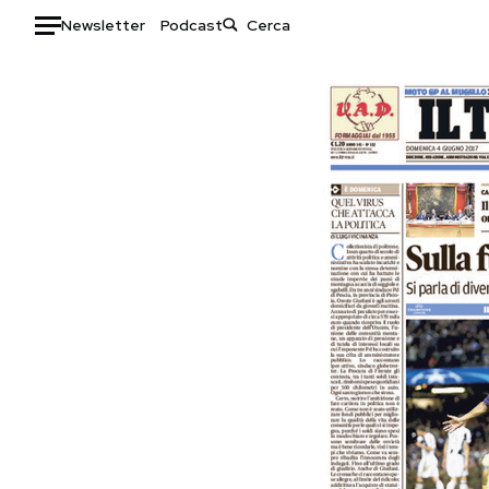
Newsletter
Podcast
Auto
HOME
Italia
Moda
Mondo
Libri
Politica
Consumismi
Tecnologia
Storie/Idee
Internet
Ok Boomer!
Scienza
Media
Cultura
Europa
Economia
Altrecose
Sport
Mondiali calcio 2026