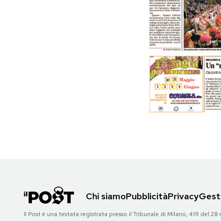
PODCAST
NEWSLETTER
I MIEI PREFERITI
SHOP
CALENDARIO
AREA PERSONALE
Chi siamo
Pubblicità
Privacy
Gesti
Area Personale
Il Post è una testata registrata presso il Tribunale di Milano, 419 del
Newsletter