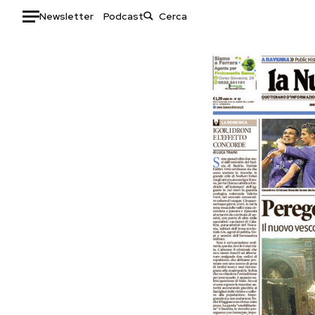
Newsletter
Podcast
Auto
HOME
Italia
Moda
Mondo
Libri
Politica
Consumismi
Tecnologia
Storie/Idee
Internet
Ok Boomer!
Scienza
Media
Cultura
Europa
Economia
Altrecose
Sport
Mondiali calcio 2026