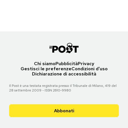
Torna all'articolo
Torna all'articolo
Torna all'articolo
Torna all'articolo
Torna all'articolo
Torna all'articolo
Notifiche mobile
Torna all'articolo
Torna all'articolo
Torna all'articolo
Torna all'articolo
Torna all'articolo
Torna all'articolo
Torna all'articolo
Regala il Post
Torna all'articolo
Torna all'articolo
Hai bisogno di aiuto?
Esci
Chi siamo
Pubblicità
Privacy
Gestisci le preferenze
Condizioni d'uso
Dichiarazione di accessibilità
Il Post è una testata registrata presso il Tribunale di Milano, 419 del
28 settembre 2009 - ISSN 2610-9980
Abbonati