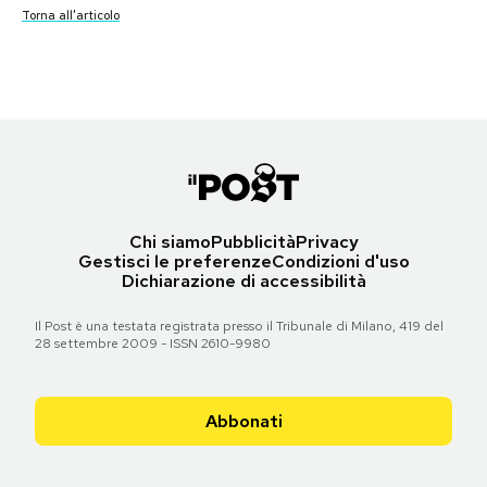
Torna all'articolo
Torna all'articolo
Torna all'articolo
Torna all'articolo
Torna all'articolo
Torna all'articolo
Notifiche mobile
Torna all'articolo
Torna all'articolo
Torna all'articolo
Torna all'articolo
Torna all'articolo
Torna all'articolo
Torna all'articolo
Regala il Post
Torna all'articolo
Torna all'articolo
Hai bisogno di aiuto?
Esci
Chi siamo
Pubblicità
Privacy
Gestisci le preferenze
Condizioni d'uso
Dichiarazione di accessibilità
Il Post è una testata registrata presso il Tribunale di Milano, 419 del
28 settembre 2009 - ISSN 2610-9980
Abbonati