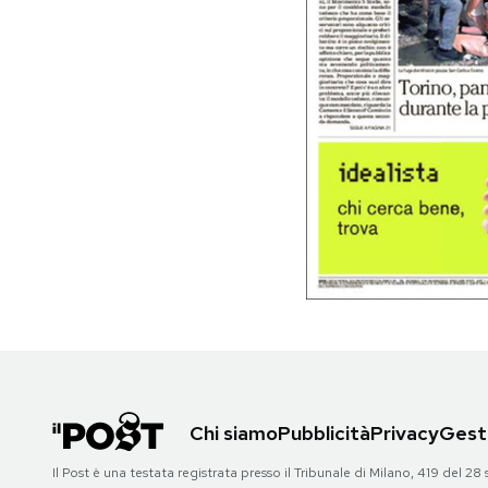
PODCAST
NEWSLETTER
I MIEI PREFERITI
SHOP
CALENDARIO
AREA PERSONALE
Chi siamo
Pubblicità
Privacy
Gesti
Area Personale
Il Post è una testata registrata presso il Tribunale di Milano, 419 del
Newsletter