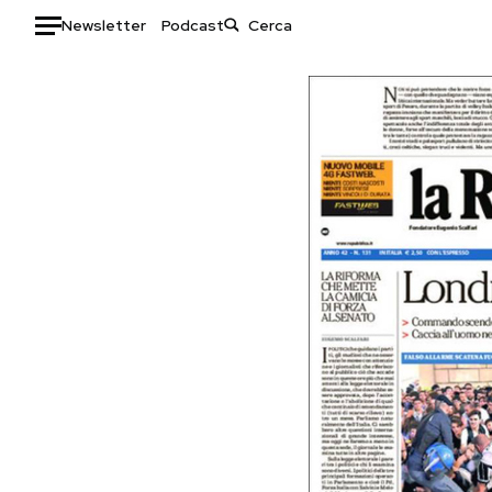
Newsletter
Podcast
Auto
HOME
Italia
Moda
Mondo
Libri
Politica
Consumismi
Tecnologia
Storie/Idee
Internet
Ok Boomer!
Scienza
Media
Cultura
Europa
Economia
Altrecose
Sport
Mondiali calcio 2026