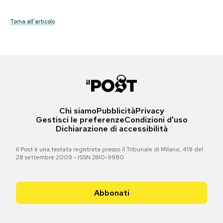
Torna all'articolo
Torna all'articolo
Torna all'articolo
Torna all'articolo
Torna all'articolo
Torna all'articolo
Notifiche mobile
Torna all'articolo
Torna all'articolo
Torna all'articolo
Torna all'articolo
Torna all'articolo
Torna all'articolo
Torna all'articolo
Regala il Post
Torna all'articolo
Torna all'articolo
Hai bisogno di aiuto?
Esci
Chi siamo
Pubblicità
Privacy
Gestisci le preferenze
Condizioni d'uso
Dichiarazione di accessibilità
Il Post è una testata registrata presso il Tribunale di Milano, 419 del
28 settembre 2009 - ISSN 2610-9980
Abbonati