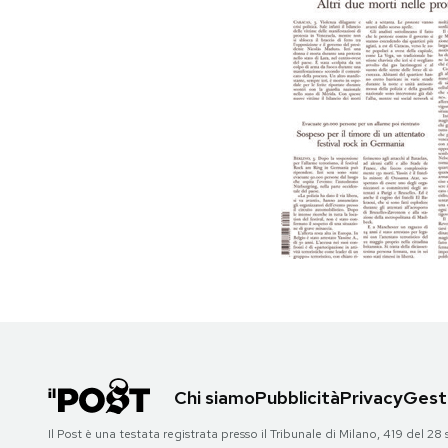
PODCAST
NEWSLETTER
I MIEI PREFERITI
SHOP
CALENDARIO
AREA PERSONALE
Chi siamo
Pubblicità
Privacy
Gesti
Area Personale
Il Post è una testata registrata presso il Tribunale di Milano, 419 del
Newsletter