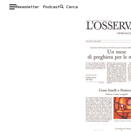
Newsletter
Podcast
Auto
HOME
Italia
Moda
Mondo
Libri
Politica
Consumismi
Tecnologia
Storie/Idee
Internet
Ok Boomer!
Scienza
Media
Cultura
Europa
Economia
Altrecose
Sport
Mondiali calcio 2026