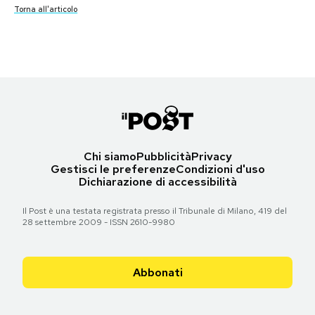
Torna all'articolo
Torna all'articolo
Torna all'articolo
Torna all'articolo
Torna all'articolo
Torna all'articolo
Notifiche mobile
Torna all'articolo
Torna all'articolo
Torna all'articolo
Torna all'articolo
Torna all'articolo
Torna all'articolo
Torna all'articolo
Regala il Post
Torna all'articolo
Torna all'articolo
Hai bisogno di aiuto?
Esci
Chi siamo
Pubblicità
Privacy
Gestisci le preferenze
Condizioni d'uso
Dichiarazione di accessibilità
Il Post è una testata registrata presso il Tribunale di Milano, 419 del
28 settembre 2009 - ISSN 2610-9980
Abbonati