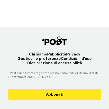
Torna all'articolo
Torna all'articolo
Torna all'articolo
Torna all'articolo
Torna all'articolo
Torna all'articolo
Notifiche mobile
Torna all'articolo
Torna all'articolo
Torna all'articolo
Torna all'articolo
Torna all'articolo
Torna all'articolo
Torna all'articolo
Regala il Post
Torna all'articolo
Torna all'articolo
Hai bisogno di aiuto?
Esci
Chi siamo
Pubblicità
Privacy
Gestisci le preferenze
Condizioni d'uso
Dichiarazione di accessibilità
Il Post è una testata registrata presso il Tribunale di Milano, 419 del
28 settembre 2009 - ISSN 2610-9980
Abbonati