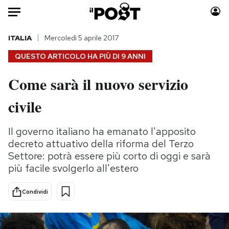
Auto
ITALIA
Mercoledì 5 aprile 2017
QUESTO ARTICOLO HA PIÙ DI
9 ANNI
HOME
Come sarà il nuovo servizio
Italia
Moda
civile
Mondo
Libri
Politica
Consumismi
Il governo italiano ha emanato l'apposito
Tecnologia
Storie/Idee
decreto attuativo della riforma del Terzo
Internet
Ok Boomer!
Settore: potrà essere più corto di oggi e sarà
Scienza
Media
più facile svolgerlo all'estero
Cultura
Europa
Economia
Altrecose
Condividi
Sport
Mondiali calcio 2026