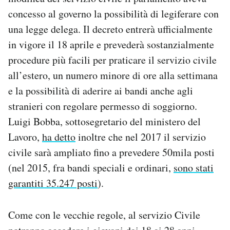
Notifiche mobile
concesso al governo la possibilità di legiferare con
Regala il Post
una legge delega. Il decreto entrerà ufficialmente
Hai bisogno di aiuto?
in vigore il 18 aprile e prevederà sostanzialmente
Esci
procedure più facili per praticare il servizio civile
all’estero, un numero minore di ore alla settimana
e la possibilità di aderire ai bandi anche agli
stranieri con regolare permesso di soggiorno.
Luigi Bobba, sottosegretario del ministero del
Lavoro,
ha detto
inoltre che nel 2017 il servizio
civile sarà ampliato fino a prevedere 50mila posti
(nel 2015, fra bandi speciali e ordinari,
sono stati
garantiti 35.247 posti
).
Come con le vecchie regole, al servizio Civile