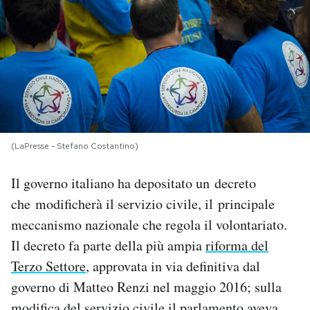
PODCAST
NEWSLETTER
I MIEI PREFERITI
(LaPresse - Stefano Costantino)
SHOP
Il governo italiano ha depositato un decreto
che modificherà il servizio civile, il principale
CALENDARIO
meccanismo nazionale che regola il volontariato.
Il decreto fa parte della più ampia
riforma del
AREA PERSONALE
Terzo Settore
, approvata in via definitiva dal
governo di Matteo Renzi nel maggio 2016; sulla
Area Personale
Newsletter
modifica del servizio civile il parlamento aveva