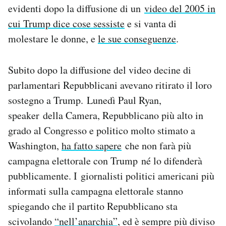
evidenti dopo la diffusione di un
video del 2005 in
Notifiche mobile
Regala il Post
cui Trump dice cose sessiste
e si vanta di
Hai bisogno di aiuto?
molestare le donne, e
le sue conseguenze
.
Esci
Subito dopo la diffusione del video decine di
parlamentari Repubblicani avevano ritirato il loro
sostegno a Trump. Lunedì Paul Ryan,
speaker della Camera, Repubblicano più alto in
grado al Congresso e politico molto stimato a
Washington,
ha fatto sapere
che non farà più
campagna elettorale con Trump né lo difenderà
pubblicamente. I giornalisti politici americani più
informati sulla campagna elettorale stanno
spiegando che il partito Repubblicano sta
scivolando
“nell’anarchia”
, ed è sempre più diviso