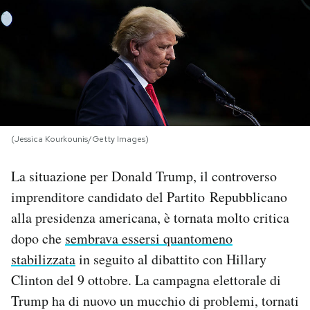
PODCAST
NEWSLETTER
I MIEI PREFERITI
(Jessica Kourkounis/Getty Images)
SHOP
La situazione per Donald Trump, il controverso
imprenditore candidato del Partito Repubblicano
CALENDARIO
alla presidenza americana, è tornata molto critica
dopo che
sembrava essersi quantomeno
AREA PERSONALE
stabilizzata
in seguito al dibattito con Hillary
Clinton del 9 ottobre. La campagna elettorale di
Area Personale
Trump ha di nuovo un mucchio di problemi, tornati
Newsletter