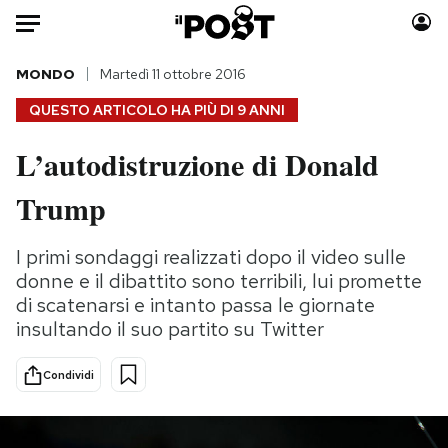
Auto
MONDO
Martedì 11 ottobre 2016
QUESTO ARTICOLO HA PIÙ DI
9 ANNI
HOME
L’autodistruzione di Donald
Italia
Moda
Trump
Mondo
Libri
Politica
Consumismi
I primi sondaggi realizzati dopo il video sulle
Tecnologia
Storie/Idee
donne e il dibattito sono terribili, lui promette
Internet
Ok Boomer!
di scatenarsi e intanto passa le giornate
Scienza
Media
insultando il suo partito su Twitter
Cultura
Europa
Economia
Altrecose
Condividi
Sport
Mondiali calcio 2026