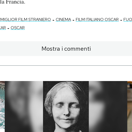
lla Francia.
-
-
-
MIGLIOR FILM STRANIERO
CINEMA
FILM ITALIANO OSCAR
FU
-
CAR
OSCAR
Mostra i commenti