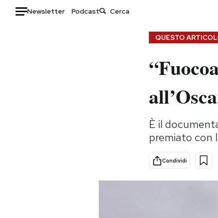
Newsletter
Podcast
Auto
QUESTO ARTICOLO
“Fuocoa
HOME
Italia
Moda
all’Osca
Mondo
Libri
Politica
Consumismi
È il documenta
Tecnologia
Storie/Idee
premiato con l'
Internet
Ok Boomer!
Scienza
Media
Condividi
Cultura
Europa
Economia
Altrecose
Sport
Mondiali calcio 2026