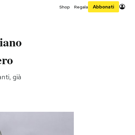
Abbonati
Shop
Regala
liano
ero
nti, già