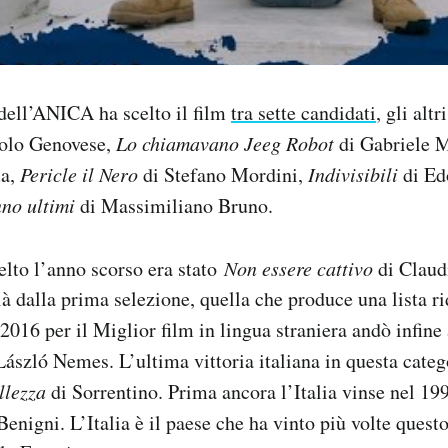
ell’ANICA ha scelto il film
tra sette candidati
, gli alt
olo Genovese,
Lo chiamavano Jeeg Robot
di Gabriele M
ma,
Pericle il Nero
di Stefano Mordini,
Indivisibili
di Ed
nno ultimi
di Massimiliano Bruno.
celto l’anno scorso era stato
Non essere cattivo
di Claudi
ià dalla prima selezione, quella che produce una lista ri
 2016 per il Miglior film in lingua straniera andò infin
 László Nemes. L’ultima vittoria italiana in questa categ
llezza
di Sorrentino. Prima ancora l’Italia vinse nel 19
Benigni. L’Italia è il paese che ha vinto più volte quest