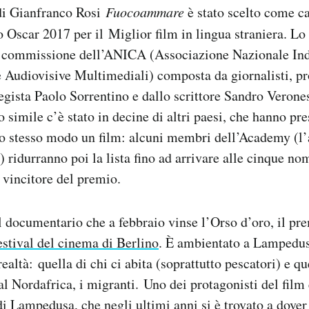
di Gianfranco Rosi
Fuocoammare
è stato scelto come c
o Oscar 2017 per il Miglior film in lingua straniera. Lo
 commissione dell’ANICA (Associazione Nazionale Ind
Audiovisive Multimediali) composta da giornalisti, pr
 regista Paolo Sorrentino e dallo scrittore Sandro Verone
o simile c’è stato in decine di altri paesi, che hanno pr
lo stesso modo un film: alcuni membri dell’Academy (l’
 ridurranno poi la lista fino ad arrivare alle cinque nom
l vincitore del premio.
l documentario che a febbraio vinse l’Orso d’oro, il pr
estival del cinema di Berlino
. È ambientato a Lampedus
realtà: quella di chi ci abita (soprattutto pescatori) e qu
l Nordafrica, i migranti. Uno dei protagonisti del film 
i Lampedusa, che negli ultimi anni si è trovato a dover 