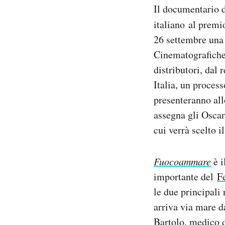
Il documentario 
Notifiche mobile
Regala il Post
italiano
al premi
Hai bisogno di aiuto?
26 settembre una
Esci
Cinematografiche 
distributori, dal
Italia, un process
presenteranno al
assegna gli Oscar)
cui verrà scelto i
Fuocoammare
è i
importante del
F
le due principali 
arriva via mare da
Bartolo, medico d