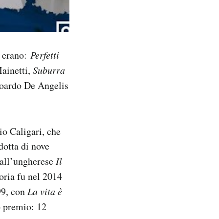
ri erano:
Perfetti
ainetti,
Suburra
oardo De Angelis
o Caligari, che
dotta di nove
e all’ungherese
Il
oria fu nel 2014
99, con
La vita è
o premio: 12