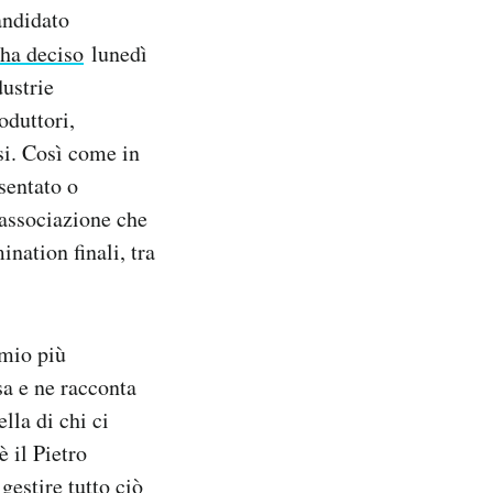
andidato
ha deciso
lunedì
ustrie
oduttori,
si. Così come in
esentato o
associazione che
ination finali, tra
emio più
a e ne racconta
ella di chi ci
è il Pietro
gestire tutto ciò