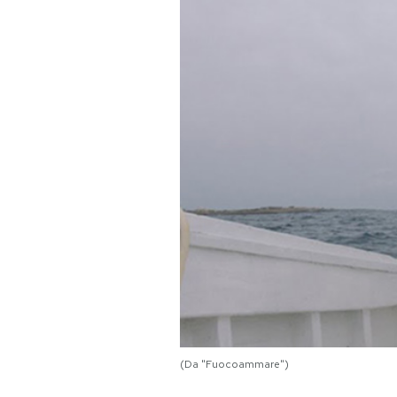
PODCAST
NEWSLETTER
I MIEI PREFERITI
SHOP
CALENDARIO
AREA PERSONALE
Area Personale
(Da "Fuocoammare")
Newsletter