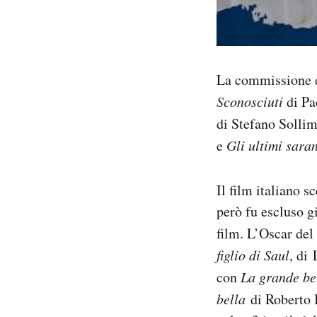
La commissione d
Sconosciuti
di Pa
di Stefano Solli
e
Gli ultimi sara
Il film italiano s
però fu escluso g
film. L’Oscar del
figlio di Saul
, di
con
La grande be
bella
di Roberto 