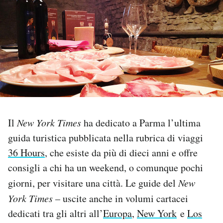
PODCAST
NEWSLETTER
I MIEI PREFERITI
SHOP
Il
New York Times
ha dedicato a Parma l’ultima
guida turistica pubblicata nella rubrica di viaggi
36 Hours
, che esiste da più di dieci anni e offre
CALENDARIO
consigli a chi ha un weekend, o comunque pochi
giorni, per visitare una città. Le guide del
New
AREA PERSONALE
York Times
– uscite anche in volumi cartacei
Area Personale
dedicati tra gli altri all’
Europa
,
New York
e
Los
Newsletter