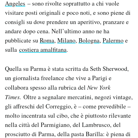
Angeles
– sono rivolte soprattutto a chi vuole
Notifiche mobile
visitare posti originali e poco noti, e sono piene di
Regala il Post
consigli su dove prendere un aperitivo, pranzare e
Hai bisogno di aiuto?
Esci
andare dopo cena. Nell’ultimo anno ne ha
pubblicate su
Roma
,
Milano
,
Bologna
,
Palermo
e
sulla
costiera amalfitana
.
Quella su Parma è stata scritta da Seth Sherwood,
un giornalista freelance che vive a Parigi e
collabora spesso alla rubrica del
New York
Times.
Oltre a segnalare mercatini, negozi vintage,
gli affreschi del Correggio, è – come prevedibile –
molto incentrata sul cibo, che è piuttosto rilevante
nella città del Parmigiano, del Lambrusco, del
prosciutto di Parma, della pasta Barilla: è piena di