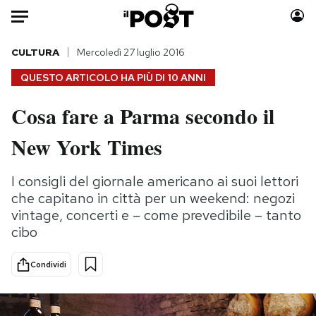
Auto
CULTURA
Mercoledì 27 luglio 2016
QUESTO ARTICOLO HA PIÙ DI
10 ANNI
HOME
Cosa fare a Parma secondo il
Italia
Moda
New York Times
Mondo
Libri
Politica
Consumismi
I consigli del giornale americano ai suoi lettori
Tecnologia
Storie/Idee
che capitano in città per un weekend: negozi
Internet
Ok Boomer!
vintage, concerti e – come prevedibile – tanto
Scienza
Media
cibo
Cultura
Europa
Economia
Altrecose
Condividi
Sport
Mondiali calcio 2026