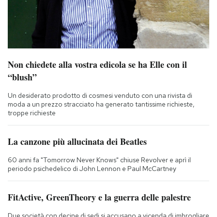
Non chiedete alla vostra edicola se ha Elle con il
“blush”
Un desiderato prodotto di cosmesi venduto con una rivista di
moda a un prezzo stracciato ha generato tantissime richieste,
troppe richieste
La canzone più allucinata dei Beatles
60 anni fa "Tomorrow Never Knows" chiuse Revolver e aprì il
periodo psichedelico di John Lennon e Paul McCartney
FitActive, GreenTheory e la guerra delle palestre
Due società con decine di sedi si accusano a vicenda di imbrogliare