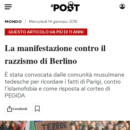
Auto
MONDO
Mercoledì 14 gennaio 2015
QUESTO ARTICOLO HA PIÙ DI
11 ANNI
HOME
La manifestazione contro il
Italia
Moda
razzismo di Berlino
Mondo
Libri
Politica
Consumismi
È stata convocata dalle comunità musulmane
Tecnologia
Storie/Idee
tedesche per ricordare i fatti di Parigi, contro
Internet
Ok Boomer!
l’islamofobia e come risposta al corteo di
Scienza
Media
PEGIDA
Cultura
Europa
Economia
Altrecose
Condividi
Sport
Mondiali calcio 2026