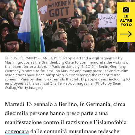
PODCAST
LE
ALTRE
FOTO
NEWSLETTER
I MIEI PREFERITI
BERLIN, GERMANY - JANUARY 13: People attend a vigil organized by
Muslim groups at the Brandenburg Gate to commemorate the victims of
the recent terror attacks in Paris on January 13, 2015 in Berlin, Germany.
Germany is home to four million Muslims and many mosques and Muslim
SHOP
associations have been outspoken in condemning the recent terror
sprees in Paris by Islamic extremists that left 17 people dead, including 10
employees at the satirical Charlie Hebdo magazine. (Photo by Sean
Gallup/Getty Images)
CALENDARIO
Martedì 13 gennaio a Berlino, in Germania, circa
AREA PERSONALE
diecimila persone hanno preso parte a una
manifestazione contro il razzismo e l’islamofobia
Area Personale
convocata
dalle comunità musulmane tedesche
Newsletter