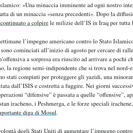
 Islamico: «Una minaccia imminente ad ogni nostro inte
ratta di un minaccia «senza precedenti». Dopo la diffusi
continuato a colpire
le milizie dell’IS in Iraq per tutta 
 settimane l’impegno americano contro lo Stato Islamic
 sono cominciati all’inizio di agosto per cercare di rall
n’offensiva a sorpresa era riuscito ad arrivare a pochi c
o, la regione semi-indipendente che si trova nel nord-es
ano stati compiuti per proteggere gli yazidi, una minora
tata dall’ISIS e costretta a fuggire. Nei giorni successi
perazioni “difensive” è passata a quelle “offensive”, a
stan iracheno, i Peshmerga, e le forze speciali irachene,
mportante diga di Mosul
.
olontà degli Stati Uniti di aumentare l’impegno contro 