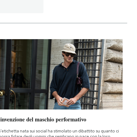
’invenzione del maschio performativo
'etichetta nata sui social ha stimolato un dibattito su quanto ci
 possa fidare degli uomini che sembrano in pace con la loro