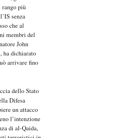
i rango più
l’IS senza
sso che al
uni membri del
enatore John
, ha dichiarato
uò arrivare fino
ccia dello Stato
ella Difesa
piere un attacco
eno l’intenzione
nza di al-Qaida,
ti terroristici in