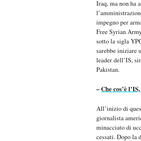
Iraq, ma non ha an
Notifiche mobile
l’amministrazione
Regala il Post
impegno per armar
Hai bisogno di aiuto?
Esci
Free Syrian Army 
sotto la sigla YP
sarebbe iniziare 
leader dell’IS, s
Pakistan.
–
Che cos’è l’IS,
All’inizio di que
giornalista ameri
minacciato di ucc
cessati. Dopo la 