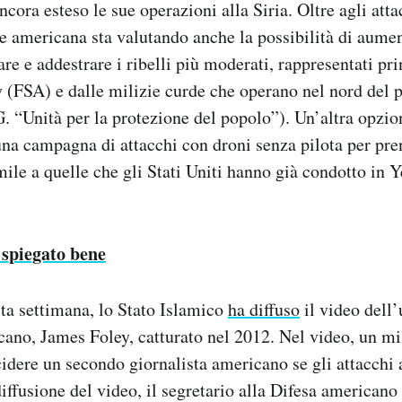
cora esteso le sue operazioni alla Siria. Oltre agli atta
 americana sta valutando anche la possibilità di aumen
e e addestrare i ribelli più moderati, rappresentati pr
(FSA) e dalle milizie curde che operano nel nord del p
G. “Unità per la protezione del popolo”). Un’altra opzio
una campagna di attacchi con droni senza pilota per pre
imile a quelle che gli Stati Uniti hanno già condotto in
 spiegato bene
sta settimana, lo Stato Islamico
ha diffuso
il video dell’
cano, James Foley, catturato nel 2012. Nel video, un mil
idere un secondo giornalista americano se gli attacchi 
diffusione del video, il segretario alla Difesa american