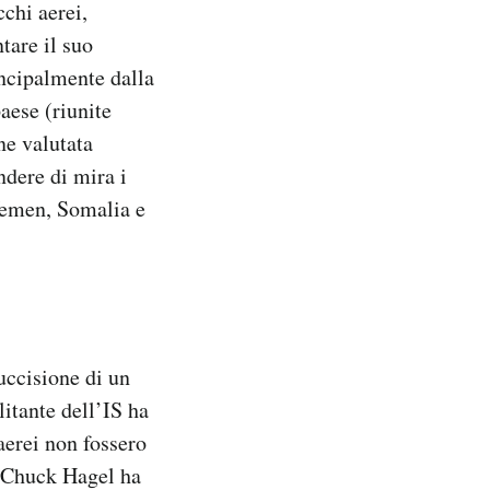
cchi aerei,
tare il suo
incipalmente dalla
aese (riunite
ne valutata
ndere di mira i
 Yemen, Somalia e
uccisione di un
itante dell’IS ha
aerei non fossero
o Chuck Hagel ha