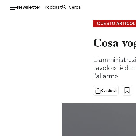
Newsletter
Podcast
Auto
QUESTO ARTICOLO
Cosa vog
HOME
Italia
Moda
L'amministrazi
Mondo
Libri
tavolo»: è di n
Politica
Consumismi
l'allarme
Tecnologia
Storie/Idee
Internet
Ok Boomer!
Condividi
Scienza
Media
Cultura
Europa
Economia
Altrecose
Sport
Mondiali calcio 2026