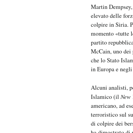
Martin Dempsey, c
elevato delle for
colpire in Siria.
momento «tutte l
partito repubblic
McCain, uno dei p
che lo Stato Isla
in Europa e negli 
Alcuni analisti, 
Islamico (il
New 
americano, ad ese
terroristico sul 
di colpire dei ber
ha dimostrato di p