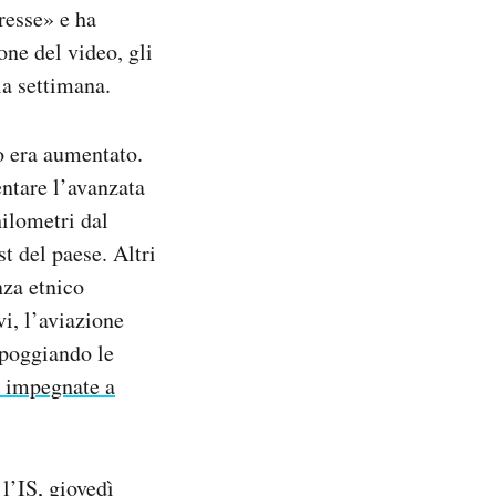
resse» e ha
one del video, gli
la settimana.
o era aumentato.
entare l’avanzata
hilometri dal
t del paese. Altri
nza etnico
vi, l’aviazione
ppoggiando le
impegnate a
l’IS, giovedì