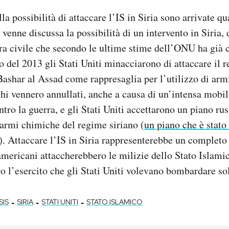
la possibilità di attaccare l’IS in Siria sono arrivate q
venne discussa la possibilità di un intervento in Siria, 
ra civile che secondo le ultime stime dell’ONU ha già 
o del 2013 gli Stati Uniti minacciarono di attaccare il 
 Bashar al Assad come rappresaglia per l’utilizzo di ar
cchi vennero annullati, anche a causa di un’intensa mobi
tro la guerra, e gli Stati Uniti accettarono un piano rus
 armi chimiche del regime siriano (
un piano che è stat
). Attaccare l’IS in Siria rappresenterebbe un completo
 americani attaccherebbero le milizie dello Stato Islami
 l’esercito che gli Stati Uniti volevano bombardare sol
-
-
-
ISIS
SIRIA
STATI UNITI
STATO ISLAMICO