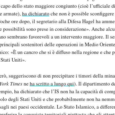
apo dello stato maggiore congiunto (cioè l’ufficiale d
ze armate),
ha dichiarato
che non è possible sconfiggere 
 Poche ore dopo, il segretario alla Difesa Hagel ha amme
e possibilità sono prese in considerazione». Anche alc
ano sembrano favorevoli a un intervento maggiore. Il s
rincipali sostenitori delle operazioni in Medio Oriente
mico: «È un cancro che si è diffuso nella regione e che p
Stati Uniti».
però, suggeriscono di non precipitare i timori della mina
York Times
ne
ha scritto a lungo qui
). Il dipartimento d
mpio, ha dichiarato che l’IS non ha la capacità di com
suolo degli Stati Uniti e che probabilmente non ha nemm
sagli nei paesi occidentale. Lo Stato Islamico, a differe
referire le conquiste territoriali piuttosto che gli attenta