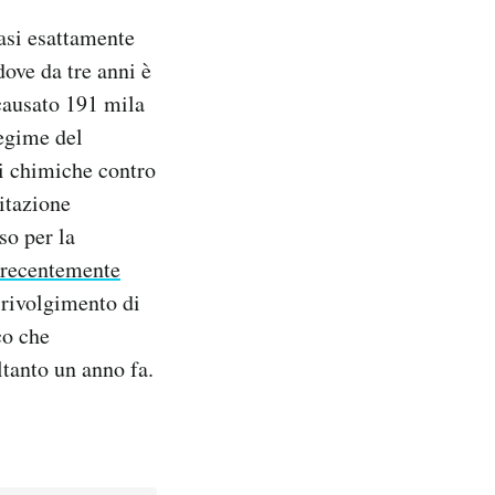
uasi esattamente
dove da tre anni è
causato 191 mila
regime del
mi chimiche contro
litazione
so per la
o recentemente
 rivolgimento di
co che
tanto un anno fa.