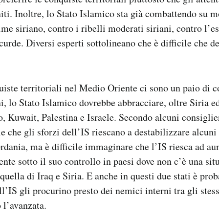
iti. Inoltre, lo Stato Islamico sta già combattendo su mo
ime siriano, contro i ribelli moderati siriani, contro l’e
curde. Diversi esperti sottolineano che è difficile che d
iste territoriali nel Medio Oriente ci sono un paio di c
ni, lo Stato Islamico dovrebbe abbracciare, oltre Siria e
, Kuwait, Palestina e Israele. Secondo alcuni consiglie
e che gli sforzi dell’IS riescano a destabilizzare alcuni 
ordania, ma è difficile immaginare che l’IS riesca ad au
ente sotto il suo controllo in paesi dove non c’è una sit
uella di Iraq e Siria. E anche in questi due stati è prob
l’IS gli procurino presto dei nemici interni tra gli stes
 l’avanzata.