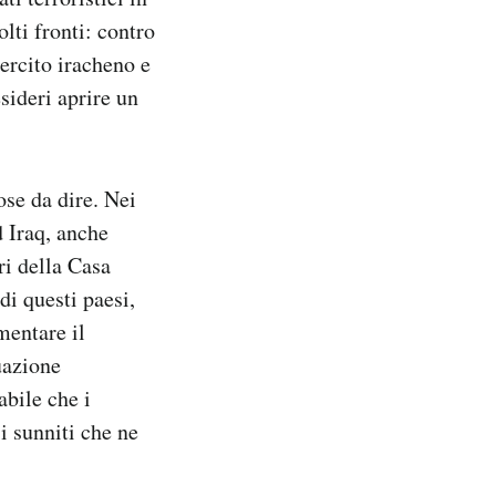
lti fronti: contro
sercito iracheno e
esideri aprire un
ose da dire. Nei
d Iraq, anche
ri della Casa
di questi paesi,
mentare il
uazione
abile che i
si sunniti che ne