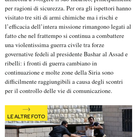
Notifiche mobile
per ragioni di sicurezza. Per ora gli ispettori hanno
Regala il Post
visitato tre siti di armi chimiche ma i rischi e
Hai bisogno di aiuto?
l’efficacia dell’intera missione rimangono legati al
Esci
fatto che nel frattempo si continua a combattere
una violentissima guerra civile tra forze
governative fedeli al presidente Bashar al Assad e
ribelli: i fronti di guerra cambiano in
continuazione e molte zone della Siria sono
difficilmente raggiungibili a causa degli scontri
per il controllo delle vie di comunicazione.