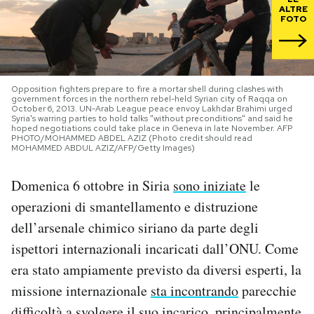
ALTRE
FOTO
PODCAST
NEWSLETTER
Opposition fighters prepare to fire a mortar shell during clashes with
government forces in the northern rebel-held Syrian city of Raqqa on
October 6, 2013. UN-Arab League peace envoy Lakhdar Brahimi urged
Syria's warring parties to hold talks "without preconditions" and said he
I MIEI PREFERITI
hoped negotiations could take place in Geneva in late November. AFP
PHOTO/MOHAMMED ABDEL AZIZ (Photo credit should read
MOHAMMED ABDUL AZIZ/AFP/Getty Images)
SHOP
Domenica 6 ottobre in Siria
sono iniziate
le
operazioni di smantellamento e distruzione
CALENDARIO
dell’arsenale chimico siriano da parte degli
ispettori internazionali incaricati dall’ONU. Come
AREA PERSONALE
era stato ampiamente previsto da diversi esperti, la
missione internazionale
sta incontrando
parecchie
Area Personale
Newsletter
difficoltà a svolgere il suo incarico, principalmente