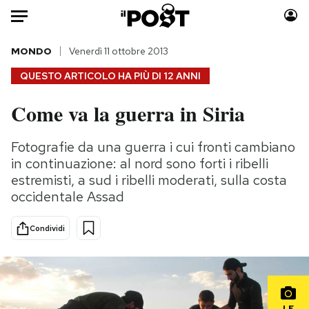
Auto
MONDO
Venerdì 11 ottobre 2013
QUESTO ARTICOLO HA PIÙ DI
12 ANNI
HOME
Come va la guerra in Siria
Italia
Moda
Mondo
Libri
Fotografie da una guerra i cui fronti cambiano
Politica
Consumismi
in continuazione: al nord sono forti i ribelli
Tecnologia
Storie/Idee
estremisti, a sud i ribelli moderati, sulla costa
occidentale Assad
Internet
Ok Boomer!
Scienza
Media
Condividi
Cultura
Europa
Economia
Altrecose
Sport
Mondiali calcio 2026
LE