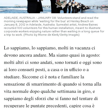
PODCAST
ADELAIDE, AUSTRALIA - JANUARY 08: Volunteers stand and read the
morning newspaper while 'waiting for the bus' at Henley Beach on
January 8, 2012 in Adelaide, Australia. Surrealist artist, Andrew Baines
NEWSLETTER
recruited 100 volunteers for this human installation, meant to illustrate
corporate workers enjoying nature rather than waiting in a long queue for
a trip to work. (Photo by Morne de Klerk/Getty Images)
I MIEI PREFERITI
Lo sappiamo, lo sappiamo, molti in vacanza ci
devono ancora andare. Ma siamo quasi in agosto:
SHOP
molti altri ci sono andati, sono tornati e oggi sono
ai loro consueti posti, a casa o in ufficio o a
CALENDARIO
studiare. Siccome ci è nota e familiare la
sensazione di smarrimento di quando si torna alla
AREA PERSONALE
vita normale dopo qualche settimana in giro, e
sappiamo degli sforzi che si fanno nel tentare di
Area Personale
recuperare le puntate precedenti, capire cosa è
Newsletter