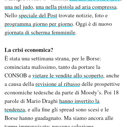
una nel judo
,
una nella pistola ad aria compressa
.
Nello
speciale del Post
trovate notizie, foto e
programma giorno per giorno
. Oggi è di nuovo
giornata di scherma femminile
.
La crisi economica?
È stata una settimana strana, per le Borse:
cominciata malissimo, tanto da portare la
CONSOB a
vietare le vendite allo scoperto
, anche
a causa della
revisione al ribasso
delle prospettive
economiche tedesche da parte di Moody’s. Poi 18
parole di Mario Draghi
hanno invertito la
tendenza
, e alla fine gli spread sono scesi e le
Borse hanno guadagnato. Ma siamo ancora alle
toppe improvvisate: nessuna soluzione