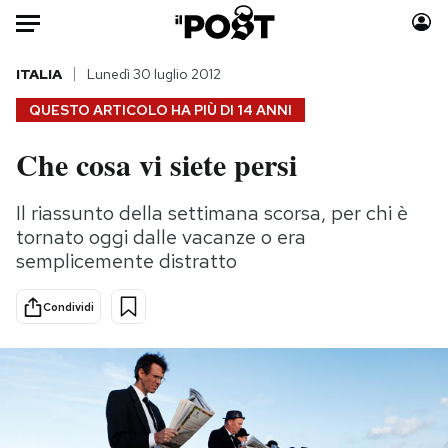
Auto
ITALIA
Lunedì 30 luglio 2012
QUESTO ARTICOLO HA PIÙ DI
14 ANNI
HOME
Che cosa vi siete persi
Italia
Moda
Mondo
Libri
Il riassunto della settimana scorsa, per chi è
Politica
Consumismi
tornato oggi dalle vacanze o era
Tecnologia
Storie/Idee
semplicemente distratto
Internet
Ok Boomer!
Condividi
Scienza
Media
Cultura
Europa
Economia
Altrecose
Sport
Mondiali calcio 2026