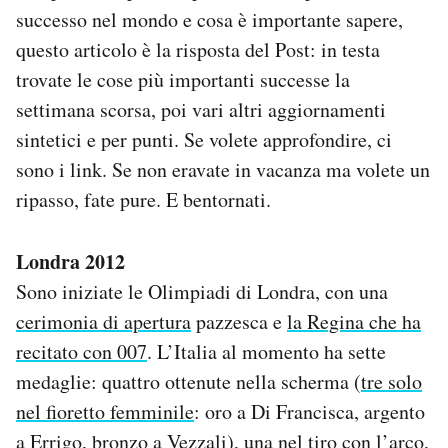
successo nel mondo e cosa è importante sapere,
Notifiche mobile
Regala il Post
questo articolo è la risposta del Post: in testa
Hai bisogno di aiuto?
trovate le cose più importanti successe la
Esci
settimana scorsa, poi vari altri aggiornamenti
sintetici e per punti. Se volete approfondire, ci
sono i link. Se non eravate in vacanza ma volete un
ripasso, fate pure. E bentornati.
Londra 2012
Sono iniziate le Olimpiadi di Londra, con una
cerimonia di apertura
pazzesca e
la Regina che ha
recitato con 007
. L’Italia al momento ha sette
medaglie: quattro ottenute nella scherma (
tre solo
nel fioretto femminile
: oro a Di Francisca, argento
a Errigo, bronzo a Vezzali),
una nel tiro con l’arco
,