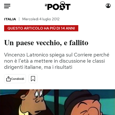
Auto
ITALIA
Mercoledì 4 luglio 2012
QUESTO ARTICOLO HA PIÙ DI
14 ANNI
HOME
Un paese vecchio, e fallito
Italia
Moda
Mondo
Libri
Vincenzo Latronico spiega sul Corriere perché
Politica
Consumismi
non è l'età a mettere in discussione le classi
Tecnologia
Storie/Idee
dirigenti italiane, ma i risultati
Internet
Ok Boomer!
Condividi
Scienza
Media
Cultura
Europa
Economia
Altrecose
Sport
Mondiali calcio 2026