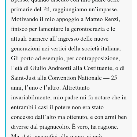
Notifiche mobile
primarie del Pd, raggiungiamo un’impasse.
Regala il Post
Motivando il mio appoggio a Matteo Renzi,
Hai bisogno di aiuto?
finisco per lamentare la gerontocrazia e le
Esci
attuali barriere all’ingresso delle nuove
generazioni nei vertici della società italiana.
Gli porto ad esempio, per contrapposizione,
l’età di Giulio Andreotti alla Costituente, o di
Saint-Just alla Convention Nationale — 25
anni, l’uno e l’altro. Altrettanto
invariabilmente, mio padre mi fa notare che in
entrambi i casi il potere non era stato
concesso dall’alto ma ottenuto, e con armi ben
diverse dal piagnucolio. È vero, ha ragione.
Ma, dati anagrafici alla mano, si può