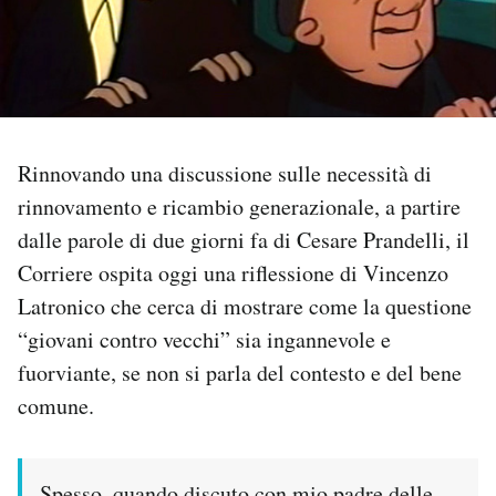
PODCAST
NEWSLETTER
Rinnovando una discussione sulle necessità di
I MIEI PREFERITI
rinnovamento e ricambio generazionale, a partire
dalle parole di due giorni fa di Cesare Prandelli, il
SHOP
Corriere ospita oggi una riflessione di Vincenzo
Latronico che cerca di mostrare come la questione
“giovani contro vecchi” sia ingannevole e
CALENDARIO
fuorviante, se non si parla del contesto e del bene
comune.
AREA PERSONALE
Area Personale
Newsletter
Spesso, quando discuto con mio padre delle