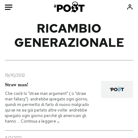
Auto
RICAMBIO
GENERAZIONALE
HOME
Italia
Moda
Mondo
Libri
Politica
Consumismi
19/10/2012
Tecnologia
Storie/Idee
Straw man!
Internet
Ok Boomer!
Che cos’è lo “straw man argument” ( o “straw
Scienza
Media
man fallacy”) andrebbe spiegato ogni giorno,
quindi mi permetto di farlo di nuovo malgrado
Cultura
Europa
qui se ne sia già parlato altre volte: andrebbe
Economia
Altrecose
spiegato ogni giorno perché gli americani gli
hanno … Continua a leggere→
Sport
Mondiali calcio 2026
4/7/2012