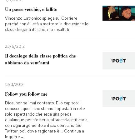
Un paese vecchio, e fallito
PODCAST
Vincenzo Latronico spiega sul Corriere
perché non è l'età a mettere in discussione le
classi dirigenti italiane, ma i risultati
NEWSLETTER
23/6/2012
I MIEI PREFERITI
Il decalogo della classe politica che
abbiamo da vent’anni
SHOP
13/3/2012
Follow you follow me
CALENDARIO
Dice, non sei mai contento. E lo capisco: li
conosco, quelli che stanno appostati in rete
solo aspettando che esca una preda
AREA PERSONALE
qualunque per sfotterla, attaccarla, criticarla,
con ogni argomento e il suo contrario. Su
Entra
Twitter, poi, dove ragionare è … Continua a
leggere→