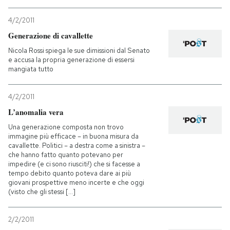
4/2/2011
Generazione di cavallette
Nicola Rossi spiega le sue dimissioni dal Senato
e accusa la propria generazione di essersi
mangiata tutto
4/2/2011
L’anomalia vera
Una generazione composta non trovo
immagine più efficace – in buona misura da
cavallette. Politici – a destra come a sinistra –
che hanno fatto quanto potevano per
impedire (e ci sono riusciti!) che si facesse a
tempo debito quanto poteva dare ai più
giovani prospettive meno incerte e che oggi
(visto che gli stessi [...]
2/2/2011