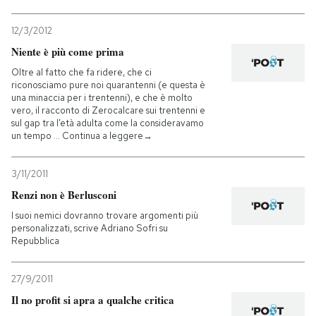
12/3/2012
Niente è più come prima
Oltre al fatto che fa ridere, che ci
riconosciamo pure noi quarantenni (e questa è
una minaccia per i trentenni), e che è molto
vero, il racconto di Zerocalcare sui trentenni e
sul gap tra l’età adulta come la consideravamo
un tempo … Continua a leggere→
3/11/2011
Renzi non è Berlusconi
I suoi nemici dovranno trovare argomenti più
personalizzati, scrive Adriano Sofri su
Repubblica
27/9/2011
Il no profit si apra a qualche critica