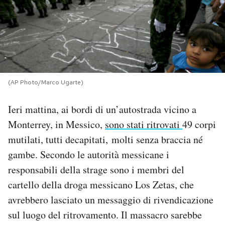
PODCAST
NEWSLETTER
(AP Photo/Marco Ugarte)
I MIEI PREFERITI
Ieri mattina, ai bordi di un’autostrada vicino a
SHOP
Monterrey, in Messico,
sono stati ritrovati
49 corpi
mutilati, tutti decapitati, molti senza braccia né
gambe. Secondo le autorità messicane i
CALENDARIO
responsabili della strage sono i membri del
cartello della droga messicano Los Zetas, che
AREA PERSONALE
avrebbero lasciato un messaggio di rivendicazione
Area Personale
sul luogo del ritrovamento. Il massacro sarebbe
Newsletter