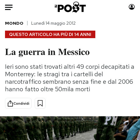
Auto
MONDO
Lunedì 14 maggio 2012
QUESTO ARTICOLO HA PIÙ DI
14 ANNI
HOME
La guerra in Messico
Italia
Moda
Mondo
Libri
Ieri sono stati trovati altri 49 corpi decapitati a
Politica
Consumismi
Monterrey: le stragi tra i cartelli del
Tecnologia
Storie/Idee
narcotraffico sembrano senza fine e dal 2006
hanno fatto oltre 50mila morti
Internet
Ok Boomer!
Scienza
Media
Condividi
Cultura
Europa
Economia
Altrecose
Sport
Mondiali calcio 2026