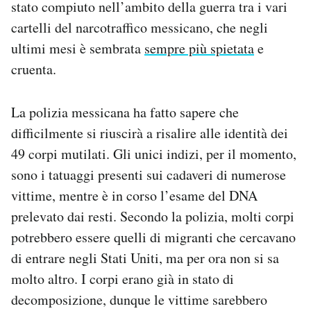
stato compiuto nell’ambito della guerra tra i vari
Notifiche mobile
cartelli del narcotraffico messicano, che negli
Regala il Post
ultimi mesi è sembrata
sempre più spietata
e
Hai bisogno di aiuto?
Esci
cruenta.
La polizia messicana ha fatto sapere che
difficilmente si riuscirà a risalire alle identità dei
49 corpi mutilati. Gli unici indizi, per il momento,
sono i tatuaggi presenti sui cadaveri di numerose
vittime, mentre è in corso l’esame del DNA
prelevato dai resti. Secondo la polizia, molti corpi
potrebbero essere quelli di migranti che cercavano
di entrare negli Stati Uniti, ma per ora non si sa
molto altro. I corpi erano già in stato di
decomposizione, dunque le vittime sarebbero