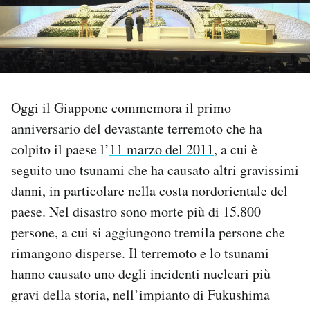
PODCAST
NEWSLETTER
Oggi il Giappone commemora il primo
I MIEI PREFERITI
anniversario del devastante terremoto che ha
colpito il paese l’
11 marzo del 2011
, a cui è
SHOP
seguito uno tsunami che ha causato altri gravissimi
danni, in particolare nella costa nordorientale del
paese. Nel disastro sono morte più di 15.800
CALENDARIO
persone, a cui si aggiungono tremila persone che
rimangono disperse. Il terremoto e lo tsunami
AREA PERSONALE
hanno causato uno degli incidenti nucleari più
Area Personale
gravi della storia, nell’impianto di Fukushima
Newsletter