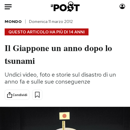
Auto
MONDO
Domenica 11 marzo 2012
QUESTO ARTICOLO HA PIÙ DI
14 ANNI
HOME
Il Giappone un anno dopo lo
Italia
Moda
tsunami
Mondo
Libri
Politica
Consumismi
Undici video, foto e storie sul disastro di un
Tecnologia
Storie/Idee
anno fa e sulle sue conseguenze
Internet
Ok Boomer!
Scienza
Media
Condividi
Cultura
Europa
Economia
Altrecose
Sport
Mondiali calcio 2026