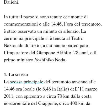
Daiichi.
Notifiche mobile
Regala il Post
In tutto il paese si sono tenute cerimonie di
Hai bisogno di aiuto?
Esci
commemorazioni e alle 14.46, l’ora del terremoto,
è stato osservato un minuto di silenzio. La
cerimonia principale si è tenuta al Teatro
Nazionale di Tokio, a cui hanno partecipato
l’imperatore del Giappone Akihito, 78 anni, e il
primo ministro Yoshihiko Noda.
1. La scossa
La
scossa principale
del terremoto avvenne alle
14.46 ora locale (le 6.46 in Italia) dell’11 marzo
2011, con epicentro a circa 70 km dalla costa
nordorientale del Giappone, circa 400 km da