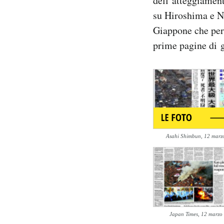
dell’atteggiament
Notifiche mobile
su Hiroshima e Na
Regala il Post
Giappone che per 
Hai bisogno di aiuto?
prime pagine di g
Esci
Asahi Shimbun, 12 marz
Japan Times, 12 marzo