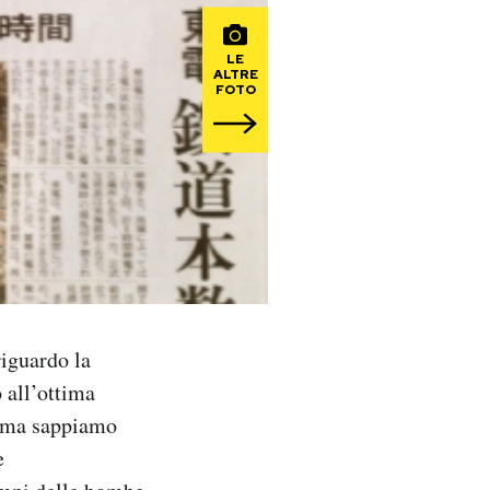
LE
ALTRE
FOTO
riguardo la
 all’ottima
s ma sappiamo
e