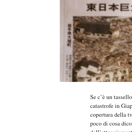
PODCAST
NEWSLETTER
I MIEI PREFERITI
SHOP
CALENDARIO
Se c’è un tassell
catastrofe in Gia
AREA PERSONALE
copertura della 
Area Personale
poco di cosa dicon
Newsletter