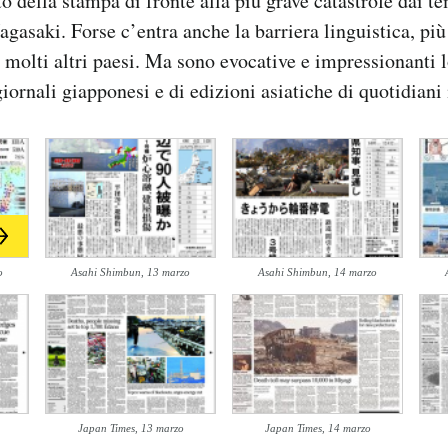
o della stampa di fronte alla più grave catastrofe dai 
gasaki. Forse c’entra anche la barriera linguistica, più 
molti altri paesi. Ma sono evocative e impressionanti l
iornali giapponesi e di edizioni asiatiche di quotidiani 
o
Asahi Shimbun, 13 marzo
Asahi Shimbun, 14 marzo
Japan Times, 13 marzo
Japan Times, 14 marzo