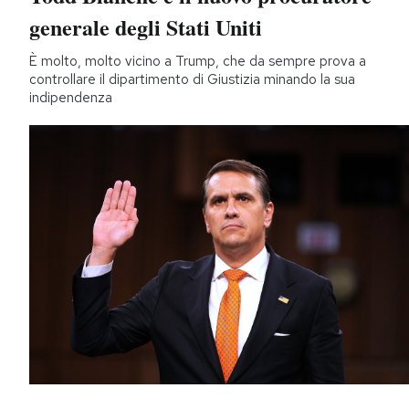
generale degli Stati Uniti
È molto, molto vicino a Trump, che da sempre prova a
controllare il dipartimento di Giustizia minando la sua
indipendenza