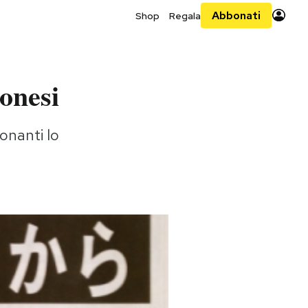
Abbonati
Shop
Regala
onesi
onanti lo