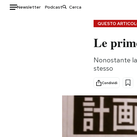
Newsletter
Podcast
Auto
QUESTO ARTICOLO
Le prime
HOME
Italia
Moda
Nonostante la 
Mondo
Libri
stesso
Politica
Consumismi
Tecnologia
Storie/Idee
Condividi
Internet
Ok Boomer!
Scienza
Media
Cultura
Europa
Economia
Altrecose
Sport
Mondiali calcio 2026