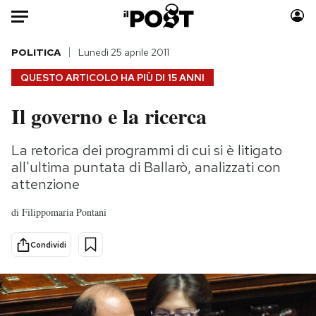
Auto
POLITICA
Lunedì 25 aprile 2011
QUESTO ARTICOLO HA PIÙ DI
15 ANNI
HOME
Il governo e la ricerca
Italia
Moda
Mondo
Libri
La retorica dei programmi di cui si è litigato
Politica
Consumismi
all'ultima puntata di Ballarò, analizzati con
Tecnologia
Storie/Idee
attenzione
Internet
Ok Boomer!
di
Filippomaria Pontani
Scienza
Media
Cultura
Europa
Condividi
Economia
Altrecose
Sport
Mondiali calcio 2026