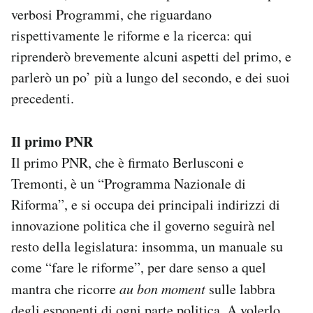
Notifiche mobile
verbosi Programmi, che riguardano
Regala il Post
rispettivamente le riforme e la ricerca: qui
Hai bisogno di aiuto?
riprenderò brevemente alcuni aspetti del primo, e
Esci
parlerò un po’ più a lungo del secondo, e dei suoi
precedenti.
Il primo PNR
Il primo PNR, che è firmato Berlusconi e
Tremonti, è un “Programma Nazionale di
Riforma”, e si occupa dei principali indirizzi di
innovazione politica che il governo seguirà nel
resto della legislatura: insomma, un manuale su
come “fare le riforme”, per dare senso a quel
mantra che ricorre
au bon moment
sulle labbra
degli esponenti di ogni parte politica. A volerlo