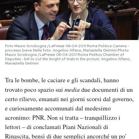
PODCAST
NEWSLETTER
Foto Mauro Scrobogna /LaPresse 06-04-2011 Roma Politica Camera -
processo breve Nella foto: Angelino Alfano, Mariastella Gelmini Photo
I MIEI PREFERITI
Mauro Scrobogna /LaPresse 06-04-2011 Roma Politics Chamber of
Deputies - bill to cut the lenght of trials In the picture: Angelino Alfano,
Mariastella Gelmini
SHOP
Tra le bombe, le caciare e gli scandali, hanno
trovato poco spazio sui
media
due documenti di un
CALENDARIO
certo rilievo, emanati nei giorni scorsi dal governo,
e curiosamente accomunati dal medesimo
AREA PERSONALE
acronimo: PNR. Non si tratta – tranquillizzo i
lettori – di conclamati Piani Nazionali di
Area Personale
Rinascita, bensì di due semplici ancorché un po’
Newsletter