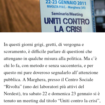
PODCAST
NEWSLETTER
I MIEI PREFERITI
In questi giorni grigi, gretti, di vergogna e
scoramento, è difficile parlare di questioni che
SHOP
attengano in qualche misura alla politica. Ma c’è
chi lo fa, con metodo e senza saccenteria, e per
CALENDARIO
questo mi pare doveroso segnalarlo all’attenzione
pubblica. A Marghera, presso il Centro Sociale
“Rivolta” (uno dei laboratori più attivi del
AREA PERSONALE
Nordest), tra sabato 22 e domenica 23 gennaio si è
Area Personale
tenuto un meeting dal titolo “Uniti contro la crisi”,
Newsletter