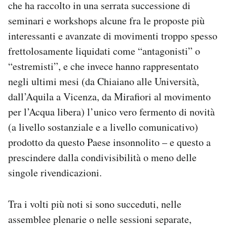
che ha raccolto in una serrata successione di
Notifiche mobile
seminari e workshops alcune fra le proposte più
Regala il Post
interessanti e avanzate di movimenti troppo spesso
Hai bisogno di aiuto?
Esci
frettolosamente liquidati come “antagonisti” o
“estremisti”, e che invece hanno rappresentato
negli ultimi mesi (da Chiaiano alle Università,
dall’Aquila a Vicenza, da Mirafiori al movimento
per l’Acqua libera) l’unico vero fermento di novità
(a livello sostanziale e a livello comunicativo)
prodotto da questo Paese insonnolito – e questo a
prescindere dalla condivisibilità o meno delle
singole rivendicazioni.
Tra i volti più noti si sono succeduti, nelle
assemblee plenarie o nelle sessioni separate,