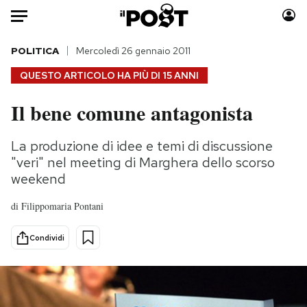
Auto
POLITICA
Mercoledì 26 gennaio 2011
QUESTO ARTICOLO HA PIÙ DI
15 ANNI
HOME
Il bene comune antagonista
Italia
Moda
Mondo
Libri
La produzione di idee e temi di discussione
Politica
Consumismi
"veri" nel meeting di Marghera dello scorso
Tecnologia
Storie/Idee
weekend
Internet
Ok Boomer!
di
Filippomaria Pontani
Scienza
Media
Cultura
Europa
Condividi
Economia
Altrecose
Sport
Mondiali calcio 2026