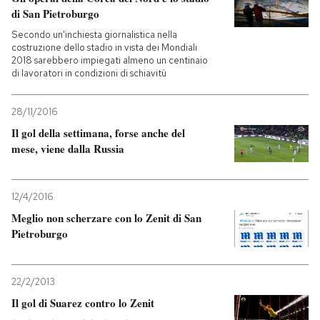
di San Pietroburgo
PODCAST
Secondo un'inchiesta giornalistica nella
costruzione dello stadio in vista dei Mondiali
2018 sarebbero impiegati almeno un centinaio
di lavoratori in condizioni di schiavitù
NEWSLETTER
28/11/2016
I MIEI PREFERITI
Il gol della settimana, forse anche del
mese, viene dalla Russia
SHOP
12/4/2016
Meglio non scherzare con lo Zenit di San
CALENDARIO
Pietroburgo
AREA PERSONALE
22/2/2013
Entra
Il gol di Suarez contro lo Zenit