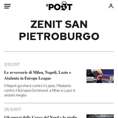
Auto
ZENIT SAN
PIETROBURGO
HOME
Italia
Moda
Mondo
Libri
Politica
Consumismi
11/12/2017
Tecnologia
Storie/Idee
Le avversarie di Milan, Napoli, Lazio e
Internet
Ok Boomer!
Atalanta in Europa League
Scienza
Media
Il Napoli giocherà contro il Lipsia, l'Atalanta
Cultura
Europa
contro il Borussia Dortmund; a Milan e Lazio è
andata meglio
Economia
Altrecose
Sport
Mondiali calcio 2026
29/3/2017
Gli operai della Corea del Nord e lo stadio