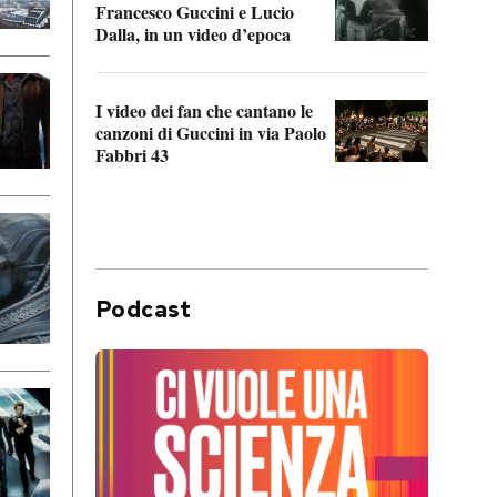
Francesco Guccini e Lucio
“Loco
Dalla, in un video d’epoca
Franc
I video dei fan che cantano le
Il de
canzoni di Guccini in via Paolo
Edoar
Fabbri 43
cappi
Podcast