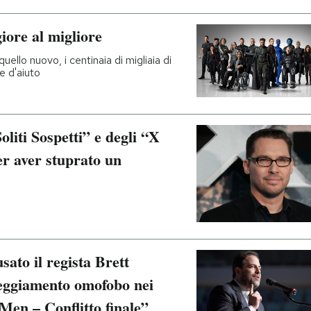
iore al migliore
ello nuovo, i centinaia di migliaia di
e d'aiuto
oliti Sospetti” e degli “X
er aver stuprato un
sato il regista Brett
teggiamento omofobo nei
-Men – Conflitto finale”