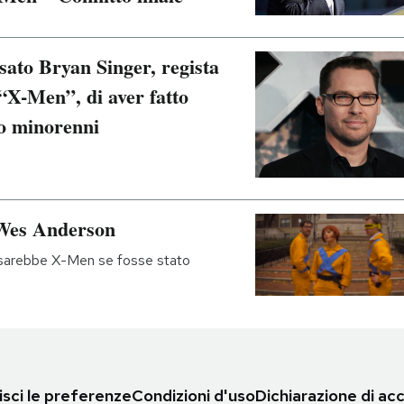
ato Bryan Singer, regista
i “X-Men”, di aver fatto
o minorenni
 Wes Anderson
 sarebbe X-Men se fosse stato
sci le preferenze
Condizioni d'uso
Dichiarazione di acc