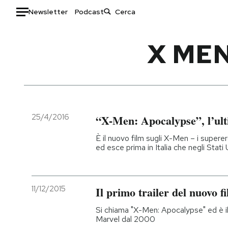
Newsletter
Podcast
Auto
X ME
HOME
Italia
Moda
Mondo
Libri
Politica
Consumismi
25/4/2016
“X-Men: Apocalypse”, l’ult
Tecnologia
Storie/Idee
È il nuovo film sugli X-Men – i supere
Internet
Ok Boomer!
ed esce prima in Italia che negli Stati 
Scienza
Media
Cultura
Europa
Economia
Altrecose
11/12/2015
Il primo trailer del nuovo 
Sport
Mondiali calcio 2026
Si chiama "X-Men: Apocalypse" ed è il 
Marvel dal 2000