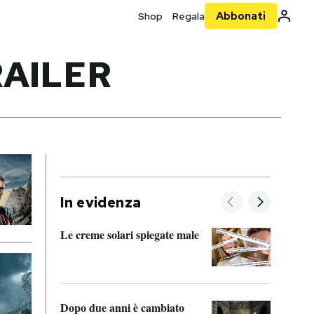
Abbonati
Shop
Regala
AILER
In evidenza
Le creme solari spiegate male
FitAc
guerr
Dopo due anni è cambiato
A cos