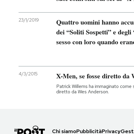
23/1/2019
Quattro uomini hanno accus
dei “Soliti Sospetti” e degl
sesso con loro quando eran
4/3/2015
X-Men, se fosse diretto da
Patrick Willems ha immaginato come
diretto da Wes Anderson.
Chi siamo
Pubblicità
Privacy
Gesti