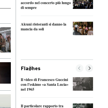
accordo nel concerto più lungo
di sempre
Il ci
parla
Alcuni ristoranti si danno la
nessu
mancia da soli
Fla
hes
Il video di Francesco Guccini
Sulla
con l’eskimo «a Santa Lucia»
vorti
nel 1965
veder
Il particolare rapporto tra
La ve