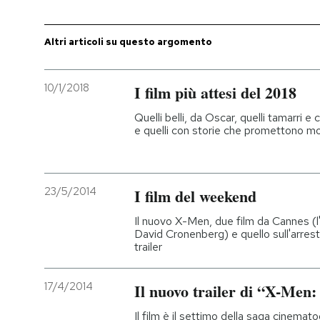
PODCAST
Altri articoli su questo argomento
NEWSLETTER
10/1/2018
I film più attesi del 2018
Quelli belli, da Oscar, quelli tamarri e c
I MIEI PREFERITI
e quelli con storie che promettono m
SHOP
23/5/2014
I film del weekend
CALENDARIO
Il nuovo X-Men, due film da Cannes (l'u
David Cronenberg) e quello sull'arresto 
trailer
AREA PERSONALE
17/4/2014
Il nuovo trailer di “X-Men:
Entra
Il film è il settimo della saga cinematog