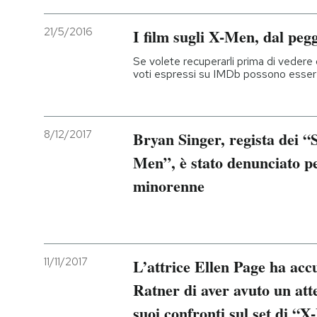
21/5/2016
I film sugli X-Men, dal pegg
Se volete recuperarli prima di vedere qu
voti espressi su IMDb possono esser
8/12/2017
Bryan Singer, regista dei “S
Men”, è stato denunciato p
minorenne
11/11/2017
L’attrice Ellen Page ha accu
Ratner di aver avuto un at
suoi confronti sul set di “X