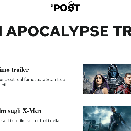
N APOCALYPSE TR
imo trailer
roi creati dal fumettista Stan Lee –
Uniti
film sugli X-Men
settimo film sui mutanti della