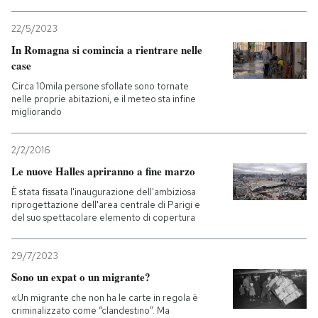
PODCAST
22/5/2023
In Romagna si comincia a rientrare nelle
case
NEWSLETTER
Circa 10mila persone sfollate sono tornate
nelle proprie abitazioni, e il meteo sta infine
migliorando
I MIEI PREFERITI
2/2/2016
SHOP
Le nuove Halles apriranno a fine marzo
È stata fissata l'inaugurazione dell'ambiziosa
riprogettazione dell'area centrale di Parigi e
CALENDARIO
del suo spettacolare elemento di copertura
29/7/2023
AREA PERSONALE
Sono un expat o un migrante?
Entra
«Un migrante che non ha le carte in regola è
criminalizzato come “clandestino”. Ma