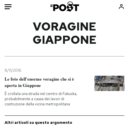
Auto
VORAGINE
GIAPPONE
HOME
Italia
Moda
Mondo
Libri
Politica
Consumismi
8/11/2016
Tecnologia
Storie/Idee
Le foto dell’enorme voragine che si è
Internet
Ok Boomer!
aperta in Giappone
Scienza
Media
È crollata una strada nel centro di Fukuoka,
Cultura
Europa
probabilmente a causa dei lavori di
costruzione della vicina metropolitana
Economia
Altrecose
Sport
Mondiali calcio 2026
Altri articoli su questo argomento