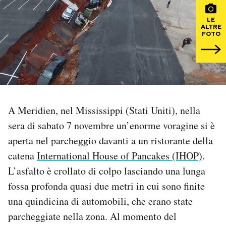
LE
PODCAST
ALTRE
FOTO
NEWSLETTER
I MIEI PREFERITI
A Meridien, nel Mississippi (Stati Uniti), nella
SHOP
sera di sabato 7 novembre un’enorme voragine si è
aperta nel parcheggio davanti a un ristorante della
CALENDARIO
catena
International House of Pancakes (IHOP)
.
L’asfalto è crollato di colpo lasciando una lunga
fossa profonda quasi due metri in cui sono finite
AREA PERSONALE
una quindicina di automobili, che erano state
Area Personale
parcheggiate nella zona. Al momento del
Newsletter