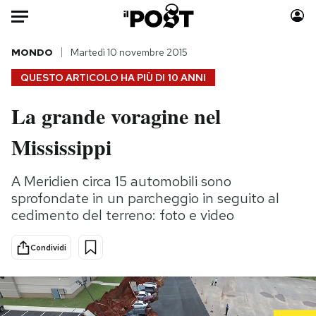
Auto
MONDO
Martedì 10 novembre 2015
QUESTO ARTICOLO HA PIÙ DI
10 ANNI
HOME
La grande voragine nel
Italia
Moda
Mississippi
Mondo
Libri
Politica
Consumismi
A Meridien circa 15 automobili sono
Tecnologia
Storie/Idee
sprofondate in un parcheggio in seguito al
Internet
Ok Boomer!
cedimento del terreno: foto e video
Scienza
Media
Cultura
Europa
Condividi
Economia
Altrecose
Sport
Mondiali calcio 2026