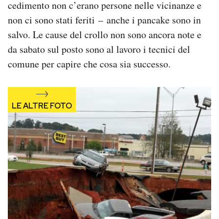
cedimento non c’erano persone nelle vicinanze e
Notifiche mobile
non ci sono stati feriti – anche i pancake sono in
Regala il Post
salvo. Le cause del crollo non sono ancora note e
Hai bisogno di aiuto?
Esci
da sabato sul posto sono al lavoro i tecnici del
comune per capire che cosa sia successo.