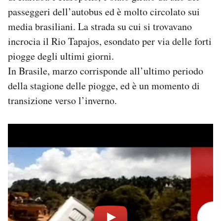
Notifiche mobile
passeggeri dell’autobus ed è molto circolato sui
Regala il Post
media brasiliani. La strada su cui si trovavano
Hai bisogno di aiuto?
incrocia il Rio Tapajos, esondato per via delle forti
Esci
piogge degli ultimi giorni.
In Brasile, marzo corrisponde all’ultimo periodo
della stagione delle piogge, ed è un momento di
transizione verso l’inverno.