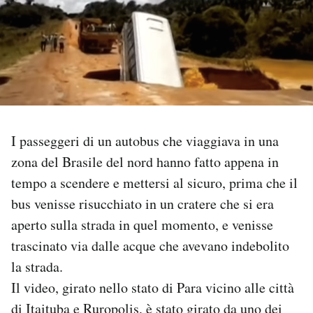
PODCAST
NEWSLETTER
I MIEI PREFERITI
I passeggeri di un autobus che viaggiava in una
zona del Brasile del nord hanno fatto appena in
SHOP
tempo a scendere e mettersi al sicuro, prima che il
bus venisse risucchiato in un cratere che si era
CALENDARIO
aperto sulla strada in quel momento, e venisse
trascinato via dalle acque che avevano indebolito
AREA PERSONALE
la strada.
Il video, girato nello stato di Para vicino alle città
Area Personale
di Itaituba e Ruropolis, è stato girato da uno dei
Newsletter