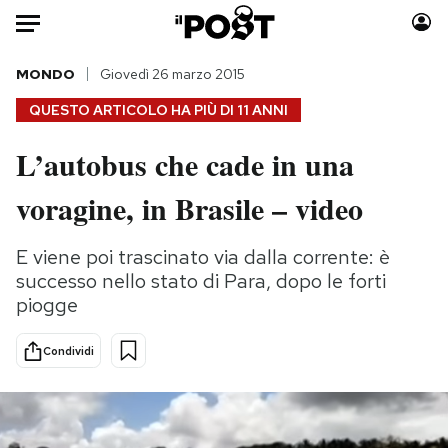
Auto
MONDO
Giovedì 26 marzo 2015
QUESTO ARTICOLO HA PIÙ DI
11 ANNI
HOME
L’autobus che cade in una
Italia
Moda
voragine, in Brasile – video
Mondo
Libri
Politica
Consumismi
E viene poi trascinato via dalla corrente: è
Tecnologia
Storie/Idee
successo nello stato di Para, dopo le forti
Internet
Ok Boomer!
piogge
Scienza
Media
Cultura
Europa
Condividi
Economia
Altrecose
Sport
Mondiali calcio 2026