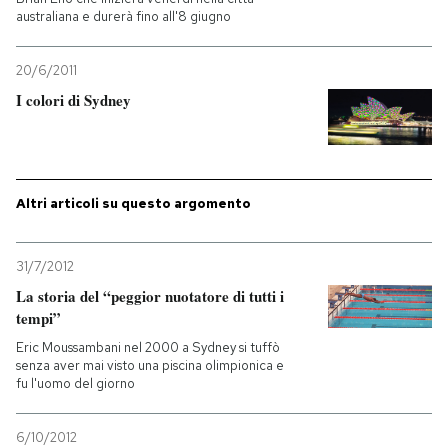
australiana e durerà fino all'8 giugno
PODCAST
20/6/2011
I colori di Sydney
NEWSLETTER
I MIEI PREFERITI
Altri articoli su questo argomento
SHOP
31/7/2012
La storia del “peggior nuotatore di tutti i
CALENDARIO
tempi”
Eric Moussambani nel 2000 a Sydney si tuffò
senza aver mai visto una piscina olimpionica e
AREA PERSONALE
fu l'uomo del giorno
Entra
6/10/2012