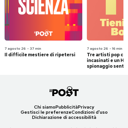
7 agosto 26
-
37 min
7 agosto 26
-
16 min
Il difficile mestiere di ripetersi
Tre artisti pop ch
incasinati e un Hit
spionaggio senti
Chi siamo
Pubblicità
Privacy
Gestisci le preferenze
Condizioni d'uso
Dichiarazione di accessibilità