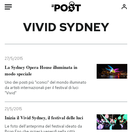
Auto
VIVID SYDNEY
HOME
Italia
Moda
Mondo
Libri
27/5/2015
Politica
Consumismi
La Sydney Opera House illuminata in
modo speciale
Tecnologia
Storie/Idee
Uno dei posti più "iconici" del mondo illuminato
Internet
Ok Boomer!
da artisti internazionali per il festival di luci
Scienza
Media
"Vivid"
Cultura
Europa
Economia
Altrecose
21/5/2015
Inizia il Vivid Sydney, il festival delle luci
Sport
Mondiali calcio 2026
Le foto dell'anteprima del festival ideato da
Brian Eno che inizierà venerdì nella città