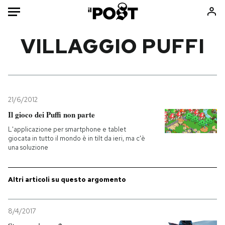
Auto
VILLAGGIO PUFFI
HOME
Italia
Moda
Mondo
Libri
21/6/2012
Politica
Consumismi
Il gioco dei Puffi non parte
Tecnologia
Storie/Idee
L'applicazione per smartphone e tablet
giocata in tutto il mondo è in tilt da ieri, ma c'è
Internet
Ok Boomer!
una soluzione
Scienza
Media
Cultura
Europa
Altri articoli su questo argomento
Economia
Altrecose
Sport
Mondiali calcio 2026
8/4/2017