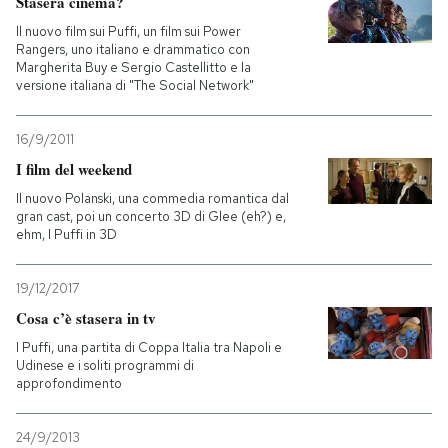
Stasera cinema?
Il nuovo film sui Puffi, un film sui Power
PODCAST
Rangers, uno italiano e drammatico con
Margherita Buy e Sergio Castellitto e la
versione italiana di "The Social Network"
NEWSLETTER
16/9/2011
I film del weekend
I MIEI PREFERITI
Il nuovo Polanski, una commedia romantica dal
gran cast, poi un concerto 3D di Glee (eh?) e,
ehm, I Puffi in 3D
SHOP
19/12/2017
CALENDARIO
Cosa c’è stasera in tv
I Puffi, una partita di Coppa Italia tra Napoli e
Udinese e i soliti programmi di
AREA PERSONALE
approfondimento
Entra
24/9/2013